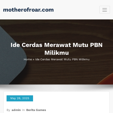
Skip
motherofroar.com
to
content
Ide Cerdas Merawat Mutu PBN
Milikmu
Home
»
Ide Cerdas Merawat Mutu PBN Milikmu
May 26, 2025
By
admin
In
Berita Games