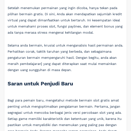
Setelah menemukan permainan yang ingin dicoba, hanya tekan pada
pilihan bermain gratis. Di sini, Anda akan mendapatkan sejumlah kredit
virtual yang dapat dimanfaatkan untuk bertaruh. Ini kesempatan ideal
untuk memahami proses slot, fungsi paylines, dan element bonus yang
ada tanpa merasa stress mengenai kehilangan modal.
Selama anda bermain, krusial untuk menganalisis hasil permainan anda.
Perhatikan corak, taktik taruhan yang berbeda, dan sebagaimana
pengaturan bermain mempengaruhi hasil. Dengan begitu, anda akan
meraih pembelajaran] yang dapat diterapkan saat mulai memainkan
dengan uang sungguhan di masa depan.
Saran untuk Penjudi Baru
Bagi para pemain baru, mengetahui metode bermain slot gratis amat
penting untuk mengoptimalkan pengalaman bermain. Pertama, jangan
segregasi untuk mencoba berbagai jenis versi percobaan slot yang ada.
Setiap game memiliki karakteristik dan ketentuan yang unik, karena itu
pastikan untuk menyelidiki dan menemukan yang paling pas dengan