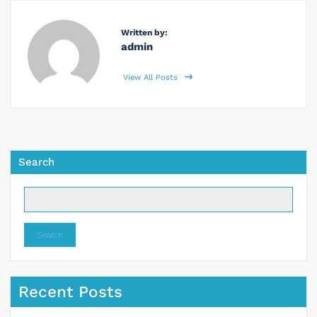
Written by:
admin
View All Posts
Search
Search
Recent Posts