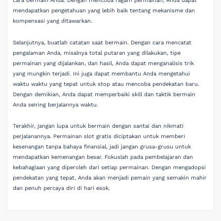
cara bermain Anda. Dengan mencoba ragam permainan, Anda dapat
mendapatkan pengetahuan yang lebih baik tentang mekanisme dan
kompensasi yang ditawarkan.
Selanjutnya, buatlah catatan saat bermain. Dengan cara mencatat
pengalaman Anda, misalnya total putaran yang dilakukan, tipe
permainan yang dijalankan, dan hasil, Anda dapat menganalisis trik
yang mungkin terjadi. Ini juga dapat membantu Anda mengetahui
waktu waktu yang tepat untuk stop atau mencoba pendekatan baru.
Dengan demikian, Anda dapat memperbaiki skill dan taktik bermain
Anda seiring berjalannya waktu.
Terakhir, jangan lupa untuk bermain dengan santai dan nikmati
perjalanannya. Permainan slot gratis diciptakan untuk memberi
kesenangan tanpa bahaya finansial, jadi jangan grusa-grusu untuk
mendapatkan kemenangan besar. Fokuslah pada pembelajaran dan
kebahagiaan yang diperoleh dari setiap permainan. Dengan mengadopsi
pendekatan yang tepat, Anda akan menjadi pemain yang semakin mahir
dan penuh percaya diri di hari esok.