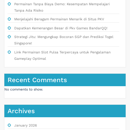
Permainan Tanpa Biaya Demo: Kesempatan Mempelajari
Tanpa Ada Risiko
Menjelajahi Beragam Permainan Menarik di Situs PKV
Dapatkan Kemenangan Besar di Pkv Games BandarQQ!
Strategi Jitu: Mengungkap Bocoran SGP dan Prediksi Togel
Singapore!
Link Permainan Slot Pulsa Terpercaya untuk Pengalaman
Gameplay Optimal
Recent Comments
No comments to show.
Archives
January 2026