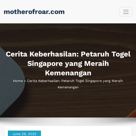
Skip
motherofroar.com
to
content
Cerita Keberhasilan: Petaruh Togel
Singapore yang Meraih
Kemenangan
Home
»
Cerita Keberhasilan: Petaruh Togel Singapore yang Meraih
Kemenangan
June 29, 2025