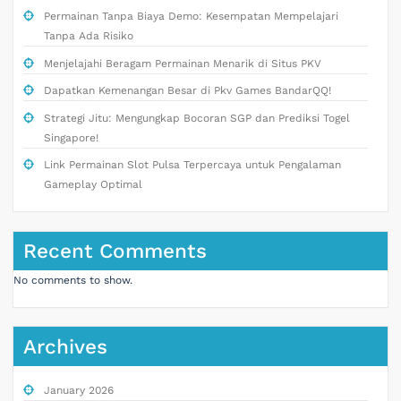
Permainan Tanpa Biaya Demo: Kesempatan Mempelajari
Tanpa Ada Risiko
Menjelajahi Beragam Permainan Menarik di Situs PKV
Dapatkan Kemenangan Besar di Pkv Games BandarQQ!
Strategi Jitu: Mengungkap Bocoran SGP dan Prediksi Togel
Singapore!
Link Permainan Slot Pulsa Terpercaya untuk Pengalaman
Gameplay Optimal
Recent Comments
No comments to show.
Archives
January 2026