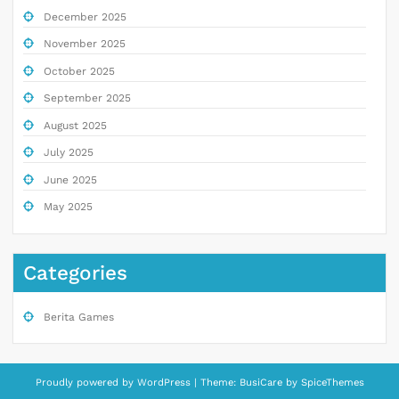
December 2025
November 2025
October 2025
September 2025
August 2025
July 2025
June 2025
May 2025
Categories
Berita Games
Proudly powered by
WordPress
| Theme:
BusiCare
by
SpiceThemes