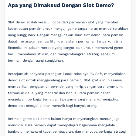
Apa yang Dimaksud Dengan Slot Demo?
Slot demo adalah versi uji coba dari permainan slot yang memberi
kesempatan pemain untuk menguji game tanpa harus mempertaruhkan
uang sungguhan. Dengan menggunakan akun slot demo, para pemain
dapat merasakan semua fitur dan sistem permainan tanpa komitmen
finansial. Ini adalah metode yang sangat baik untuk memahami game
baru, memahami aturan, dan mengembangkan strategi sebelum
bermain dengan uang sungguhan.
Bersejumlah penyedia perangkat lunak, misalnya PG Soft, menyediakan
demo slot untuk menggandeng para pemain. Slot gratis ini biasanya
memberikan pengalaman bermain yang mirip dengan versi premium,
termasuk visual yang menarik dan bonus. Para pemain dapat
menjelajahi berbagai tema dan tipe game yang menarik, menjadikan
demo slot sebagai pilihan menarik bagi banyak orang.
Bermain game slot demo bukan hanya menyenangkan, namun juga
mendidik. Para pemain dapat mempelajari bagaimana mengelola
bankroll, memahami tabel pembayaran, dan mencoba berbagai strategi