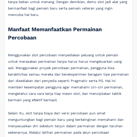
tanpa beban untuk menang. Dengan demikian, demo slot jadi alat yang
bermanfaat bagi pemain baru serta pemain veteran yang ingin
mencoba hal baru.
Manfaat Memanfaatkan Permainan
Percobaan
Menggunakan slot percobaan menyediakan peluang untuk pemain
untuk merasakan permainan tanpa harus harus mengeluarkan uang
asli. Menggunakan proyek percobaan permainan, pengguna bisa
beraktivitas semau mereka dan bereksperimen beragam tipe permainan
dari disediakan dari penyedia seperti Pragmatic serta PG. Hal ini
memberi kesempatan pengguna agar memahami ciri-ciri permainan,
mengetahui cara cara kerja tiap mesin slot, dan menciptakan taktik
bermain yang efektif berhasil.
Selain itu, slot tanpa biaya dari versi percobaan pun amat
menguntungkan bagi pemain baru yang berkeinginan memahami dan
menyesuaikan diri sebelum terjun dalam permainan dengan taruhan
sebenarnya. Melalui latihan permainan pada akun percobaan