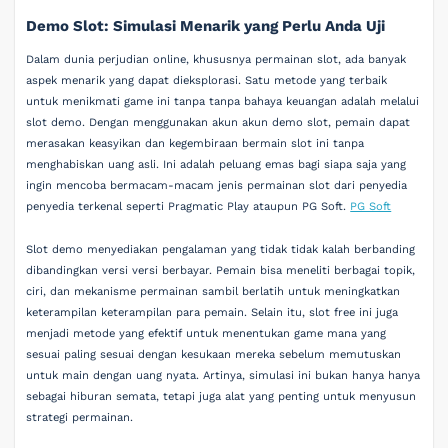
Demo Slot: Simulasi Menarik yang Perlu Anda Uji
Dalam dunia perjudian online, khususnya permainan slot, ada banyak
aspek menarik yang dapat dieksplorasi. Satu metode yang terbaik
untuk menikmati game ini tanpa tanpa bahaya keuangan adalah melalui
slot demo. Dengan menggunakan akun akun demo slot, pemain dapat
merasakan keasyikan dan kegembiraan bermain slot ini tanpa
menghabiskan uang asli. Ini adalah peluang emas bagi siapa saja yang
ingin mencoba bermacam-macam jenis permainan slot dari penyedia
penyedia terkenal seperti Pragmatic Play ataupun PG Soft.
PG Soft
Slot demo menyediakan pengalaman yang tidak tidak kalah berbanding
dibandingkan versi versi berbayar. Pemain bisa meneliti berbagai topik,
ciri, dan mekanisme permainan sambil berlatih untuk meningkatkan
keterampilan keterampilan para pemain. Selain itu, slot free ini juga
menjadi metode yang efektif untuk menentukan game mana yang
sesuai paling sesuai dengan kesukaan mereka sebelum memutuskan
untuk main dengan uang nyata. Artinya, simulasi ini bukan hanya hanya
sebagai hiburan semata, tetapi juga alat yang penting untuk menyusun
strategi permainan.