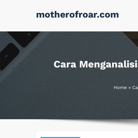
Skip
motherofroar.com
to
content
Cara Menganalis
Home
»
Ca