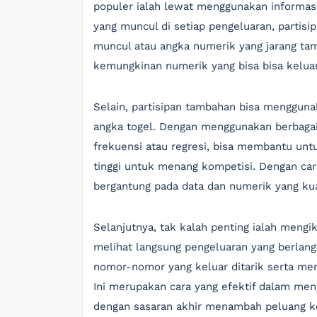
populer ialah lewat menggunakan informasi
yang muncul di setiap pengeluaran, partis
muncul atau angka numerik yang jarang ta
kemungkinan numerik yang bisa bisa keluar
Selain, partisipan tambahan bisa menggunak
angka togel. Dengan menggunakan berbagai f
frekuensi atau regresi, bisa membantu un
tinggi untuk menang kompetisi. Dengan cara i
bergantung pada data dan numerik yang kua
Selanjutnya, tak kalah penting ialah mengik
melihat langsung pengeluaran yang berlangs
nomor-nomor yang keluar ditarik serta men
Ini merupakan cara yang efektif dalam men
dengan sasaran akhir menambah peluang 