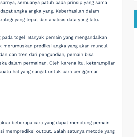
sarnya, semuanya patuh pada prinsip yang sama
 dapat angka angka yang. Keberhasilan dalam
rategi yang tepat dan analisis data yang lalu.
ng pada togel. Banyak pemain yang mengandalkan
uk merumuskan prediksi angka yang akan muncul
an dan tren dari pengundian, pemain bisa
a dalam permainan. Oleh karena itu, keterampilan
suatu hal yang sangat untuk para penggemar
cakup beberapa cara yang dapat menolong pemain
i memprediksi output. Salah satunya metode yang