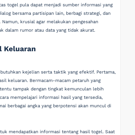
as togel pula dapat menjadi sumber informasi yang
alog bersama partisipan lain, berbagi strategi, dan
. Namun, krusial agar melakukan pengesahan
ak dalam rumor atau data yang tidak akurat.
l Keluaran
utuhkan kejelian serta taktik yang efektif. Pertama,
hasil keluaran. Bermacam-macam petaruh yang
tentu tampak dengan tingkat kemunculan lebih
cara mempelajari informasi hasil yang tersedia,
 berbagai angka yang berpotensi akan muncul di
uk mendapatkan informasi tentang hasil togel. Saat