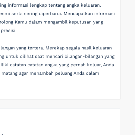
ing informasi lengkap tentang angka keluaran.
smi serta sering diperbarui. Mendapatkan informasi
enolong Kamu dalam mengambil keputusan yang
presisi.
langan yang tertera. Merekap segala hasil keluaran
 untuk dilihat saat mencari bilangan-bilangan yang
liki catatan catatan angka yang pernah keluar, Anda
ih matang agar menambah peluang Anda dalam