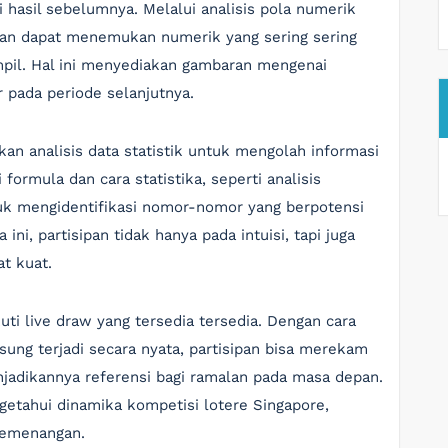
 hasil sebelumnya. Melalui analisis pola numerik
ipan dapat menemukan numerik yang sering sering
mpil. Hal ini menyediakan gambaran mengenai
 pada periode selanjutnya.
an analisis data statistik untuk mengolah informasi
ormula dan cara statistika, seperti analisis
tuk mengidentifikasi nomor-nomor yang berpotensi
ni, partisipan tidak hanya pada intuisi, tapi juga
t kuat.
uti live draw yang tersedia tersedia. Dengan cara
ung terjadi secara nyata, partisipan bisa merekam
jadikannya referensi bagi ramalan pada masa depan.
getahui dinamika kompetisi lotere Singapore,
kemenangan.