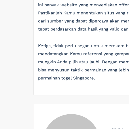
ini banyak website yang menyediakan offer
Pastikanlah Kamu menentukan situs yang re
dari sumber yang dapat dipercaya akan m
tepat berdasarkan data hasil yang valid dan 
Ketiga, tidak perlu segan untuk merekam bi
mendatangkan Kamu referensi yang gampang
mungkin Anda pilih atau jauhi. Dengan memi
bisa menyusun taktik permainan yang leb
permainan togel Singapore.