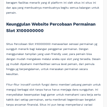
beragam fasilitas menarik yang di platform ini oleh situs ini situs ini
dan apa yang membuatnya membuatnya begitu semua kalangan untuk
pemain.
Keunggulan Website Percobaan Permainan
Slot X100000000
Situs Percobaan Slot X100000000 menawarkan sensasi permainan yg
sungguh menarik bagi kalangan penggemar permainan. Dengan
menggunakan tampilan yang user-friendly user, para pemain bisa
dengan mudah mengakses melalui aneka opsi slot yang tersedia. Desain
yg mudah dipahami memfasilitasi semua level pemain, dari pemula
hingga yg berpengalaman, untuk merasakan permainan secara
kesulitan.
Fitur-fitur inovatif contoh fungsi demo memberi peluang pemain untuk
menguji berbagai slot tanpa harus harus menjaga dana sungguhan. Ini
menyediakan kesempatan bagi gamer untuk memahami cara kerja serta
taktik dari setiap permainan, serta menikmati kegembiraan bergelut
tanpa ancaman finansial. Situs ini pun kerap memperbarui variasi