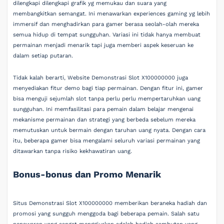
dilengkapi dilengkapi grafik yg memukau dan suara yang
membangkitkan semangat. Ini menawarkan experiences gaming yg lebih
immersif dan menghadirkan para gamer berasa seolah-olah mereka
semua hidup di tempat sungguhan. Variasi ini tidak hanya membuat
permainan menjadi menarik tapi juga memberi aspek keseruan ke
dalam setiap putaran.
Tidak kalah berarti, Website Demonstrasi Slot X100000000 juga
menyediakan fitur demo bagi tiap permainan. Dengan fitur ini, gamer
bisa menguji sejumlah slot tanpa perlu perlu mempertaruhkan uang
sungguhan. Ini memfasilitasi para pemain dalam belajar mengenai
mekanisme permainan dan strategi yang berbeda sebelum mereka
memutuskan untuk bermain dengan taruhan uang nyata. Dengan cara
itu, beberapa gamer bisa mengalami seluruh variasi permainan yang
ditawarkan tanpa risiko kekhawatiran uang.
Bonus-bonus dan Promo Menarik
Situs Demonstrasi Slot X100000000 memberikan beraneka hadiah dan
promosi yang sungguh menggoda bagi beberapa pemain. Salah satu