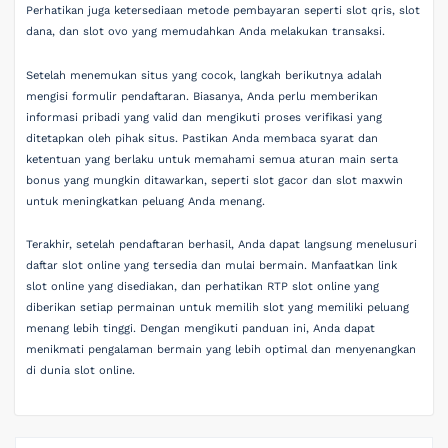
Perhatikan juga ketersediaan metode pembayaran seperti slot qris, slot
dana, dan slot ovo yang memudahkan Anda melakukan transaksi.
Setelah menemukan situs yang cocok, langkah berikutnya adalah
mengisi formulir pendaftaran. Biasanya, Anda perlu memberikan
informasi pribadi yang valid dan mengikuti proses verifikasi yang
ditetapkan oleh pihak situs. Pastikan Anda membaca syarat dan
ketentuan yang berlaku untuk memahami semua aturan main serta
bonus yang mungkin ditawarkan, seperti slot gacor dan slot maxwin
untuk meningkatkan peluang Anda menang.
Terakhir, setelah pendaftaran berhasil, Anda dapat langsung menelusuri
daftar slot online yang tersedia dan mulai bermain. Manfaatkan link
slot online yang disediakan, dan perhatikan RTP slot online yang
diberikan setiap permainan untuk memilih slot yang memiliki peluang
menang lebih tinggi. Dengan mengikuti panduan ini, Anda dapat
menikmati pengalaman bermain yang lebih optimal dan menyenangkan
di dunia slot online.