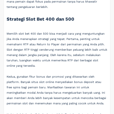
mana pemain dapat fokus pada permainan tanpa harus khawatir
tentang pengeluaran berlebih.
Strategi Slot Bet 400 dan 500
Memilih slot bet 400 dan 500 bisa menjadi cara yang menguntungkan
jika Anda menerapkan strategi yang tepat. Pertama, penting untuk
memahami RTP atau Return to Player dari permainan yang Anda pilih.
Slot dengan RTP tinggi cenderung memberikan peluang lebih baik untuk
menang dalam jangka panjang. Oleh karena itu, sebelum melakukan
taruhan, luangkan waktu untuk memeriksa RTP dari berbagai slot
online yang tersedia.
Kedua, gunakan fitur bonus dan promosi yang ditawarkan oleh
platform. Banyak situs slot online menyediakan bonus deposit atau
free spins bagi pemain baru. Manfaatkan tawaran ini untuk
meningkatkan modal Anda tanpa harus mengeluarkan banyak uang. Ini
akan memberi Anda lebih banyak kesempatan untuk mencoba berbagai
permainan slot dan menemukan mana yang paling cocok untuk Anda.