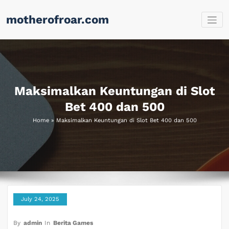
Skip
motherofroar.com
to
content
Maksimalkan Keuntungan di Slot
Bet 400 dan 500
Home
»
Maksimalkan Keuntungan di Slot Bet 400 dan 500
July 24, 2025
By
admin
In
Berita Games