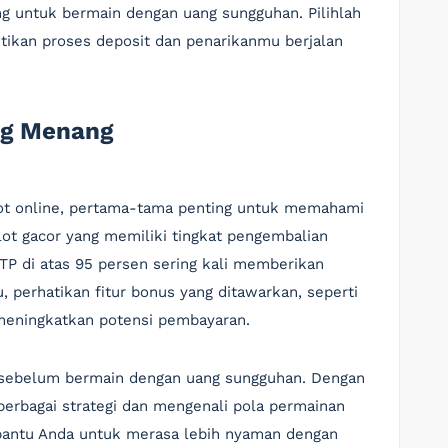
 untuk bermain dengan uang sungguhan. Pilihlah
stikan proses deposit dan penarikanmu berjalan
ng Menang
ot online, pertama-tama penting untuk memahami
slot gacor yang memiliki tingkat pengembalian
RTP di atas 95 persen sering kali memberikan
, perhatikan fitur bonus yang ditawarkan, seperti
t meningkatkan potensi pembayaran.
e sebelum bermain dengan uang sungguhan. Dengan
berbagai strategi dan mengenali pola permainan
mbantu Anda untuk merasa lebih nyaman dengan