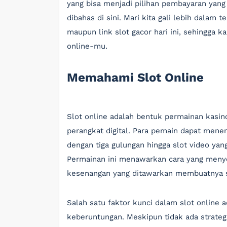
yang bisa menjadi pilihan pembayaran yan
dibahas di sini. Mari kita gali lebih dalam t
maupun link slot gacor hari ini, sehingga
online-mu.
Memahami Slot Online
Slot online adalah bentuk permainan kasin
perangkat digital. Para pemain dapat menemu
dengan tiga gulungan hingga slot video yan
Permainan ini menawarkan cara yang men
kesenangan yang ditawarkan membuatnya se
Salah satu faktor kunci dalam slot onlin
keberuntungan. Meskipun tidak ada strat