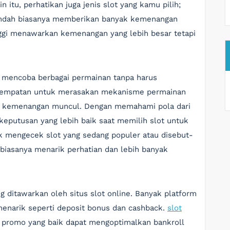
itu, perhatikan juga jenis slot yang kamu pilih;
h rendah biasanya memberikan banyak kemenangan
inggi menawarkan kemenangan yang lebih besar tetapi
 mencoba berbagai permainan tanpa harus
sempatan untuk merasakan mekanisme permainan
ol kemenangan muncul. Dengan memahami pola dari
eputusan yang lebih baik saat memilih slot untuk
uk mengecek slot yang sedang populer atau disebut-
ni biasanya menarik perhatian dan lebih banyak
g ditawarkan oleh situs slot online. Banyak platform
enarik seperti deposit bonus dan cashback.
slot
 promo yang baik dapat mengoptimalkan bankroll