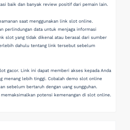
asi baik dan banyak review positif dari pemain lain.
eamanan saat menggunakan link slot online.
an perlindungan data untuk menjaga informasi
k slot yang tidak dikenal atau berasal dari sumber
erlebih dahulu tentang link tersebut sebelum
 slot gacor. Link ini dapat memberi akses kepada Anda
g menang lebih tinggi. Cobalah demo slot online
nan sebelum bertaruh dengan uang sungguhan.
 memaksimalkan potensi kemenangan di slot online.