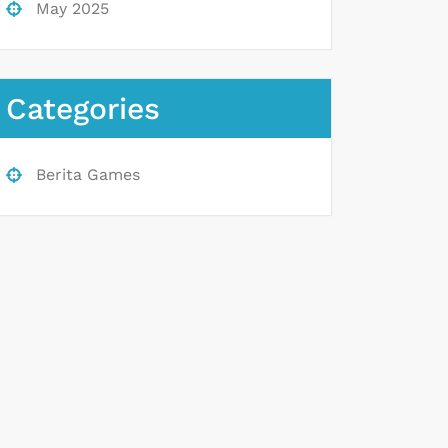
May 2025
Categories
Berita Games