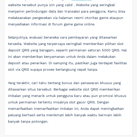
website tersebut punya izin yang valid . Website yang seringkali
menjamin perlindungan data dan transaksi para pengguna. Kamu bisa
melaksanakan pengecekan via halaman resmi otoritas game ataupun
menyediakan informasi di forum game game online.
Selanjutnya, evaluasi beraneka cara pembayaran yang ditawarkan
tersedia. Website yang terpercaya seringkali memberikan pilihan slot
deposit QRIS yang beragam, seperti permainan setoran 5000 QRIS. Hal
ini akan memberikan kenyamanan untuk Anda dalam melakukan
deposit atau penarikan. Di samping itu, pastikan juga terdapat fasilitas
slot via QRIS supaya proses berlangsung cepat tanpa.
Yang terakhir, cari tahu tentang bonus dan penawaran khusus yang
ditawarkan situs tersebut. Berbagai website slot QRIS memberikan
imbalan yang menarik untuk pengguna baru atau pun promosi khusus
untuk permainan tertentu misalnya slot gacor QRIS. Dengan
memanfaatkan memanfaatkan imbalan ini, Anda dapat meningkatkan
peluang berhasil serta menikmati lebih banyak waktu bermain lebih
banyak tanpa potongan.