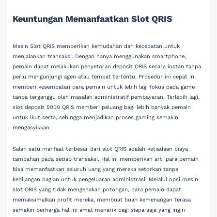
Keuntungan Memanfaatkan Slot QRIS
Mesin Slot QRIS memberikan kemudahan dan kecepatan untuk
menjalankan transaksi. Dengan hanya menggunakan smartphone,
pemain dapat melakukan penyetoran deposit QRIS secara instan tanpa
perlu mengunjungi agen atau tempat tertentu. Prosedur ini cepat ini
memberi kesempatan para pemain untuk lebih lagi fokus pada game
tanpa terganggu oleh masalah administratif pembayaran. Terlebih lagi,
slot deposit 5000 QRIS memberi peluang bagi lebih banyak pemain
untuk ikut serta, sehingga menjadikan proses gaming semakin
mengasyikkan.
Salah satu manfaat terbesar dari slot QRIS adalah ketiadaan biaya
tambahan pada setiap transaksi. Hal ini memberikan arti para pemain
bisa memanfaatkan seluruh uang yang mereka setorkan tanpa
kehilangan bagian untuk pengeluaran administrasi. Melalui opsi mesin
slot QRIS yang tidak mengenakan potongan, para pemain dapat
memaksimalkan profit mereka, membuat buah kemenangan terasa
semakin berharga hal ini amat menarik bagi siapa saja yang ingin