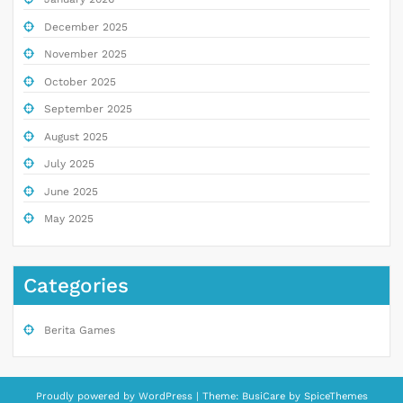
December 2025
November 2025
October 2025
September 2025
August 2025
July 2025
June 2025
May 2025
Categories
Berita Games
Proudly powered by
WordPress
| Theme:
BusiCare
by
SpiceThemes