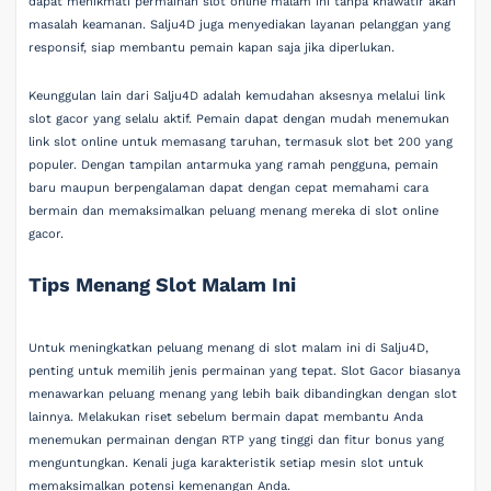
dapat menikmati permainan slot online malam ini tanpa khawatir akan
masalah keamanan. Salju4D juga menyediakan layanan pelanggan yang
responsif, siap membantu pemain kapan saja jika diperlukan.
Keunggulan lain dari Salju4D adalah kemudahan aksesnya melalui link
slot gacor yang selalu aktif. Pemain dapat dengan mudah menemukan
link slot online untuk memasang taruhan, termasuk slot bet 200 yang
populer. Dengan tampilan antarmuka yang ramah pengguna, pemain
baru maupun berpengalaman dapat dengan cepat memahami cara
bermain dan memaksimalkan peluang menang mereka di slot online
gacor.
Tips Menang Slot Malam Ini
Untuk meningkatkan peluang menang di slot malam ini di Salju4D,
penting untuk memilih jenis permainan yang tepat. Slot Gacor biasanya
menawarkan peluang menang yang lebih baik dibandingkan dengan slot
lainnya. Melakukan riset sebelum bermain dapat membantu Anda
menemukan permainan dengan RTP yang tinggi dan fitur bonus yang
menguntungkan. Kenali juga karakteristik setiap mesin slot untuk
memaksimalkan potensi kemenangan Anda.