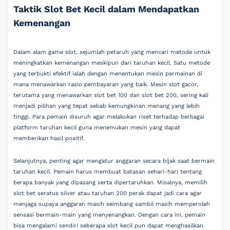
Taktik Slot Bet Kecil dalam Mendapatkan
Kemenangan
Dalam alam game slot, sejumlah petaruh yang mencari metode untuk
meningkatkan kemenangan meskipun dari taruhan kecil. Satu metode
yang terbukti efektif ialah dengan menentukan mesin permainan di
mana menawarkan rasio pembayaran yang baik. Mesin slot gacor,
terutama yang menawarkan slot bet 100 dan slot bet 200, sering kali
menjadi pilihan yang tepat sebab kemungkinan menang yang lebih
tinggi. Para pemain disuruh agar melakukan riset terhadap berbagai
platform taruhan kecil guna menemukan mesin yang dapat
memberikan hasil positif.
Selanjutnya, penting agar mengatur anggaran secara bijak saat bermain
taruhan kecil. Pemain harus membuat batasan sehari-hari tentang
berapa banyak yang dipasang serta dipertaruhkan. Misalnya, memilih
slot bet seratus silver atau taruhan 200 perak dapat jadi cara agar
menjaga supaya anggaran masih seimbang sambil masih memperoleh
sensasi bermain-main yang menyenangkan. Dengan cara ini, pemain
bisa mengalami sendiri seberapa slot kecil pun dapat menghasilkan