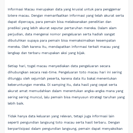
Informasi Macau merupakan data yang krusial untuk para penggemar
lotere macau. Dengan memanfaatkan informasi yang telah akurat serta
dapat dipercaya, para pemain bisa melaksanakan penelitian dan
prediksi yang lebih akurat seputar pertaruhan mereka. Dalam alam
perjudian, data mengenai nomor pengeluaran serta hadiah sangat
dibutuhkan supaya para pemain bisa memaksimalkan kesempatan
mereka. Oleh karena itu, mendapatkan informasi terkait macau yang
lengkap dan terbaru merupakan aksi yang bijak.
Setiap hari, togel macau menyediakan data pengeluaran secara
dihubungkan secara real-time. Pengeluaran toto macau hari ini sering
ditunggu oleh sejumlah peserta, karena data itu bakal menentukan
keberuntungan mereka. Di samping itu, data hasil yang cepat serta
akurat amat memudahkan dalam menentukan angka-angka mana yang
sering sering muncul, lalu pemain bisa menyusun strategi taruhan yang
lebih baik.
Tidak hanya data keluaran yang relevan, tetapi juga informasi lain
seperti pengundian langsung toto macau serta hasil terbaru. Dengan
berpartisipasi dalam pengundian langsung, pemain dapat menyaksikan