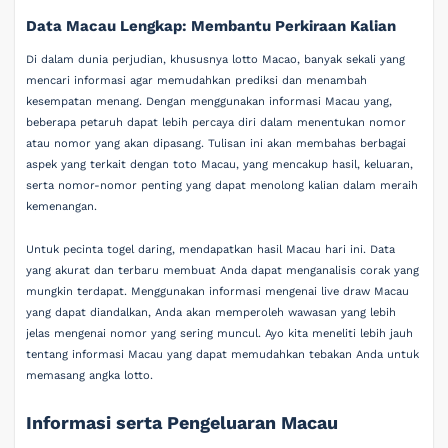
Data Macau Lengkap: Membantu Perkiraan Kalian
Di dalam dunia perjudian, khususnya lotto Macao, banyak sekali yang
mencari informasi agar memudahkan prediksi dan menambah
kesempatan menang. Dengan menggunakan informasi Macau yang,
beberapa petaruh dapat lebih percaya diri dalam menentukan nomor
atau nomor yang akan dipasang. Tulisan ini akan membahas berbagai
aspek yang terkait dengan toto Macau, yang mencakup hasil, keluaran,
serta nomor-nomor penting yang dapat menolong kalian dalam meraih
kemenangan.
Untuk pecinta togel daring, mendapatkan hasil Macau hari ini. Data
yang akurat dan terbaru membuat Anda dapat menganalisis corak yang
mungkin terdapat. Menggunakan informasi mengenai live draw Macau
yang dapat diandalkan, Anda akan memperoleh wawasan yang lebih
jelas mengenai nomor yang sering muncul. Ayo kita meneliti lebih jauh
tentang informasi Macau yang dapat memudahkan tebakan Anda untuk
memasang angka lotto.
Informasi serta Pengeluaran Macau