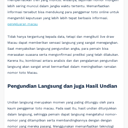
memperhatikan tren yang muncul. Misalnya, sejumlah nomor mungkin
lebih sering muncul dalam jangka waktu tertentu. Memanfaatkan
informasi tersebut bisa mendukung para penggemar toto online untuk
mengambil keputusan yang lebih lebih tepat berbasis informasi.
pengeluaran macau
Tidak hanya tergantung kepada data, tetapi dan mengikuti live draw
Macau dapat memberikan sensasi langsung yang sangat menegangkan.
Saat menyaksikan langsung pengundian angka, para pemain bisa
merasakan suasana serta mengonfirmasi prediksi yang telah dilakukan.
Karena itu, kombinasi antara analisis dan dan pengalaman pengundian
langsung akan sangat amat bermanfaat dalam meningkatkan ramalan
nomor toto Macau.
Pengundian Langsung dan juga Hasil Undian
Undian langsung merupakan momen yang paling ditunggu oleh para
kaum penggemar toto macau. Pada saat itu, hasil undian ditunjukkan
dalam langsung, sehingga pemain dapat langsung mengetahui nomor-
nomor yang ditampilkan serta membandingkannya dengan dengan
nomor yang mereka pasang. Menggunakan memanfaatkan teknologi