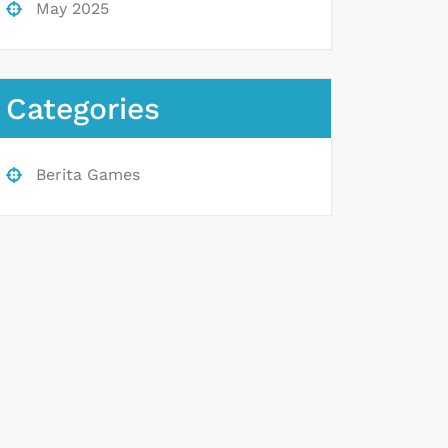
May 2025
Categories
Berita Games