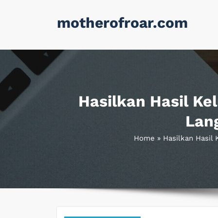
Skip
motherofroar.com
to
content
Hasilkan Hasil K
Lan
Home
»
Hasilkan Hasil