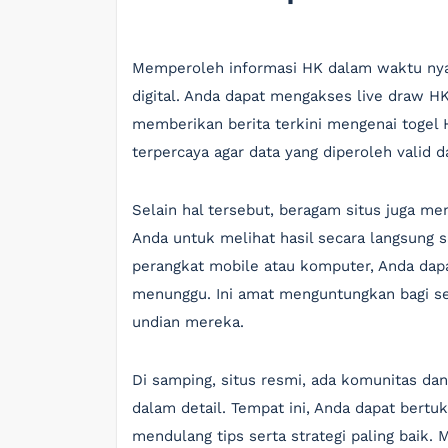
Memperoleh informasi HK dalam waktu nya
digital. Anda dapat mengakses live draw HK
memberikan berita terkini mengenai togel 
terpercaya agar data yang diperoleh valid 
Selain hal tersebut, beragam situs juga m
Anda untuk melihat hasil secara langsung
perangkat mobile atau komputer, Anda dap
menunggu. Ini amat menguntungkan bagi se
undian mereka.
Di samping, situs resmi, ada komunitas d
dalam detail. Tempat ini, Anda dapat bert
mendulang tips serta strategi paling bai