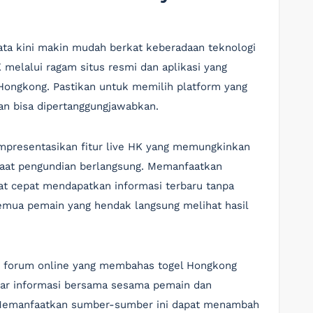
ta kini makin mudah berkat keberadaan teknologi
 melalui ragam situs resmi dan aplikasi yang
Hongkong. Pastikan untuk memilih platform yang
dan bisa dipertanggungjawabkan.
empresentasikan fitur live HK yang memungkinkan
 saat pengundian berlangsung. Memanfaatkan
at cepat mendapatkan informasi terbaru tanpa
mua pemain yang hendak langsung melihat hasil
an forum online yang membahas togel Hongkong
ukar informasi bersama sesama pemain dan
k. Memanfaatkan sumber-sumber ini dapat menambah