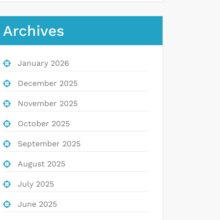
Archives
January 2026
December 2025
November 2025
October 2025
September 2025
August 2025
July 2025
June 2025