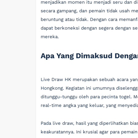
menjadikan momen itu menjadi seru dan din
secara gampang, dan pemain tidak usah m
beruntung atau tidak. Dengan cara memanf
dapat berkoneksi dengan segera dengan s
mereka.
Apa Yang Dimaksud Denga
Live Draw HK merupakan sebuah acara yang
Hongkong. Kegiatan ini umumnya diselengg
ditunggu-tunggu oleh para pecinta togel. M
real-time angka yang keluar, yang menyedi
Pada live draw, hasil yang diperlihatkan bia
keakuratannya. Ini krusial agar para pemai