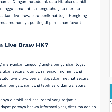
amis. Dengan metode ini, data HK bisa diambil
enunggu lama untuk mengetahui jika mereka
aatkan live draw, para penikmat togel Hongkong
emua momennya penting di permainan favorit
n Live Draw HK?
 menyajikan langsung angka pengundian togel
arakan secara rutin dan menjadi momen yang
elalui live draw, pemain dapatkan melihat secara
akan pengalaman yang lebih seru dan transparan.
sanya diambil dari asal resmi yang terjamin
n dapat percaya bahwa informasi yang diterima adalah