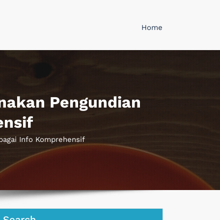
Home
unakan Pengundian
nsif
bagai Info Komprehensif
Search