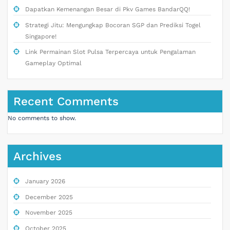
Dapatkan Kemenangan Besar di Pkv Games BandarQQ!
Strategi Jitu: Mengungkap Bocoran SGP dan Prediksi Togel
Singapore!
Link Permainan Slot Pulsa Terpercaya untuk Pengalaman
Gameplay Optimal
Recent Comments
No comments to show.
Archives
January 2026
December 2025
November 2025
October 2025