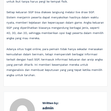
untuk ikut tanpa harus pergi ke tempat fisik.
Setiap keluaran SGP bisa diakses langsung melalui live draw SGP.
Sistem menjamin peserta dapat menyaksikan hasilnya dalam waktu
nyata, memberi kejelasan dan kepercayaan dalam game. Angka keluaran
SGP yang diperlihatkan biasanya mengandung berbagai jenis, seperti
4D, 3D, dan 2D, sehingga memberikan opsi bagi peserta dalam memilih
angka yang mau mereka.
Adanya situs togel online, para pemain tidak hanya sekadar merasakan
kemudahan dalam bermain, tetapi memperoleh berbagai informasi
terkait dengan hasil SGP, termasuk informasi keluaran dan arsip angka
yang pernah ditarik. Ini memberi kesempatan mereka untuk
menganalisis dan membuat keputusan yang yang tepat ketika memilih
angka untuk taruhan.
Written by:
admin