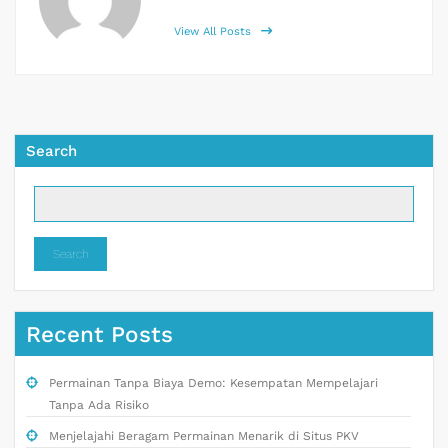
View All Posts
Search
Search
Recent Posts
Permainan Tanpa Biaya Demo: Kesempatan Mempelajari
Tanpa Ada Risiko
Menjelajahi Beragam Permainan Menarik di Situs PKV