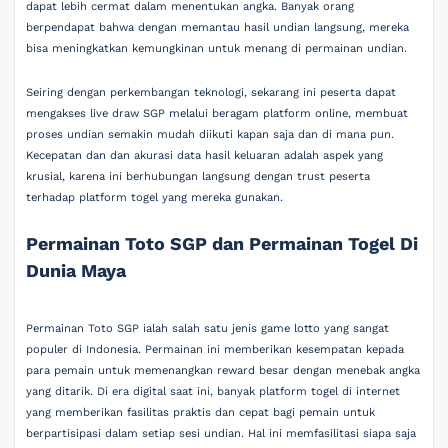
dapat lebih cermat dalam menentukan angka. Banyak orang
berpendapat bahwa dengan memantau hasil undian langsung, mereka
bisa meningkatkan kemungkinan untuk menang di permainan undian.
Seiring dengan perkembangan teknologi, sekarang ini peserta dapat
mengakses live draw SGP melalui beragam platform online, membuat
proses undian semakin mudah diikuti kapan saja dan di mana pun.
Kecepatan dan dan akurasi data hasil keluaran adalah aspek yang
krusial, karena ini berhubungan langsung dengan trust peserta
terhadap platform togel yang mereka gunakan.
Permainan Toto SGP dan Permainan Togel Di
Dunia Maya
Permainan Toto SGP ialah salah satu jenis game lotto yang sangat
populer di Indonesia. Permainan ini memberikan kesempatan kepada
para pemain untuk memenangkan reward besar dengan menebak angka
yang ditarik. Di era digital saat ini, banyak platform togel di internet
yang memberikan fasilitas praktis dan cepat bagi pemain untuk
berpartisipasi dalam setiap sesi undian. Hal ini memfasilitasi siapa saja