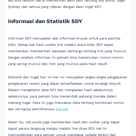
Ayo kita telusuri serta mencermati lebih jauh tentang sdy pools, togel
Sydney, dan semua yang relevan dengan alam togel SDY.
Informasi dan Statistik SDY
Informasi SDY merupakan alat informasi krusial untuk para pecinta
lotto. Setiap kali hasil undian live melalui acara lotto SDY dapat
memberikan memberikan wawasan berharga tentang trik yang muncul.
Dengan analisis informasi ini pemain bisa menemukan nomor-nomor
yang sering muncul dan tren yang muncul pada hasil result.
Statistik dari togel hari ini hari ini menyajikan angka-angka pengeluaran
pengeluaran recent yang dapat dimanfaatkan untuk strategi berjudi.
Melalui mengetahui data SDY dan mengawasi hasil sebelumnya
sebelumnya, para pemain bisa menambah peluang mereka dalam
menang togel. Data ini juga mencakup data tentang kombinasi nomor
dan seringnya pemilihannya.
live sdy
Selain itu, sdy pools juga memberikan hasil dari undian yang dapat
dapat secara langsung melalui melalui live draw SDY. Hal ini
memungkinkan para pemain untuk mendapat update terkini dan