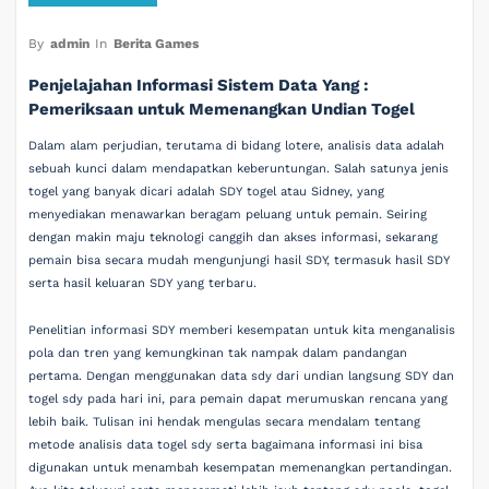
By
admin
In
Berita Games
Penjelajahan Informasi Sistem Data Yang :
Pemeriksaan untuk Memenangkan Undian Togel
Dalam alam perjudian, terutama di bidang lotere, analisis data adalah
sebuah kunci dalam mendapatkan keberuntungan. Salah satunya jenis
togel yang banyak dicari adalah SDY togel atau Sidney, yang
menyediakan menawarkan beragam peluang untuk pemain. Seiring
dengan makin maju teknologi canggih dan akses informasi, sekarang
pemain bisa secara mudah mengunjungi hasil SDY, termasuk hasil SDY
serta hasil keluaran SDY yang terbaru.
Penelitian informasi SDY memberi kesempatan untuk kita menganalisis
pola dan tren yang kemungkinan tak nampak dalam pandangan
pertama. Dengan menggunakan data sdy dari undian langsung SDY dan
togel sdy pada hari ini, para pemain dapat merumuskan rencana yang
lebih baik. Tulisan ini hendak mengulas secara mendalam tentang
metode analisis data togel sdy serta bagaimana informasi ini bisa
digunakan untuk menambah kesempatan memenangkan pertandingan.