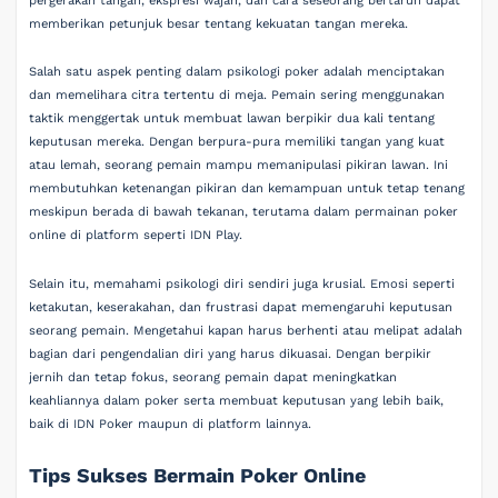
pergerakan tangan, ekspresi wajah, dan cara seseorang bertaruh dapat
memberikan petunjuk besar tentang kekuatan tangan mereka.
Salah satu aspek penting dalam psikologi poker adalah menciptakan
dan memelihara citra tertentu di meja. Pemain sering menggunakan
taktik menggertak untuk membuat lawan berpikir dua kali tentang
keputusan mereka. Dengan berpura-pura memiliki tangan yang kuat
atau lemah, seorang pemain mampu memanipulasi pikiran lawan. Ini
membutuhkan ketenangan pikiran dan kemampuan untuk tetap tenang
meskipun berada di bawah tekanan, terutama dalam permainan poker
online di platform seperti IDN Play.
Selain itu, memahami psikologi diri sendiri juga krusial. Emosi seperti
ketakutan, keserakahan, dan frustrasi dapat memengaruhi keputusan
seorang pemain. Mengetahui kapan harus berhenti atau melipat adalah
bagian dari pengendalian diri yang harus dikuasai. Dengan berpikir
jernih dan tetap fokus, seorang pemain dapat meningkatkan
keahliannya dalam poker serta membuat keputusan yang lebih baik,
baik di IDN Poker maupun di platform lainnya.
Tips Sukses Bermain Poker Online