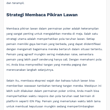
dan terampil.
Strategi Membaca Pikiran Lawan
Membaca pikiran lawan dalam permainan poker adalah keterampilan
yang sangat penting untuk mengalahkan mereka di meja. Salah satu
strategi utama adalah memperhatikan pola taruhan lawan. Setiap
pemain memiliki gaya bermain yang berbeda, yang dapat diidentifikasi
dengan mengamati bagaimana mereka bertaruh dalam situasi tertentu.
Pemain yang agresif mungkin sering melakukan raise, sementara
pemain yang lebih pasif cenderung hanya call. Dengan memahami pola
ini, Anda bisa memprediksi tangan yang mereka pegang dan
merencanakan langkah selanjutnya.
Selain itu, membaca ekspresi wajah dan bahasa tubuh lawan bisa
memberikan wawasan tambahan tentang tangan mereka. Meskipun ini
lebih sulit dilakukan dalam permainan poker online, Anda masih bisa
memperhatikan waktu respons dan pola taruhan saat bermain di
platform seperti IDN Play. Pemain yang memerlukan waktu lebih lama
untuk membuat keputusan mungkin sedang mempertimbangkan