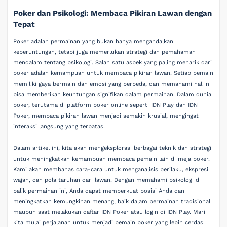
Poker dan Psikologi: Membaca Pikiran Lawan dengan
Tepat
Poker adalah permainan yang bukan hanya mengandalkan
keberuntungan, tetapi juga memerlukan strategi dan pemahaman
mendalam tentang psikologi. Salah satu aspek yang paling menarik dari
poker adalah kemampuan untuk membaca pikiran lawan. Setiap pemain
memiliki gaya bermain dan emosi yang berbeda, dan memahami hal ini
bisa memberikan keuntungan signifikan dalam permainan. Dalam dunia
poker, terutama di platform poker online seperti IDN Play dan IDN
Poker, membaca pikiran lawan menjadi semakin krusial, mengingat
interaksi langsung yang terbatas.
Dalam artikel ini, kita akan mengeksplorasi berbagai teknik dan strategi
untuk meningkatkan kemampuan membaca pemain lain di meja poker.
Kami akan membahas cara-cara untuk menganalisis perilaku, ekspresi
wajah, dan pola taruhan dari lawan. Dengan memahami psikologi di
balik permainan ini, Anda dapat memperkuat posisi Anda dan
meningkatkan kemungkinan menang, baik dalam permainan tradisional
maupun saat melakukan daftar IDN Poker atau login di IDN Play. Mari
kita mulai perjalanan untuk menjadi pemain poker yang lebih cerdas