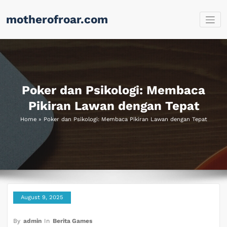
Skip
motherofroar.com
to
content
Poker dan Psikologi: Membaca
Pikiran Lawan dengan Tepat
Home
»
Poker dan Psikologi: Membaca Pikiran Lawan dengan Tepat
August 9, 2025
By
admin
In
Berita Games