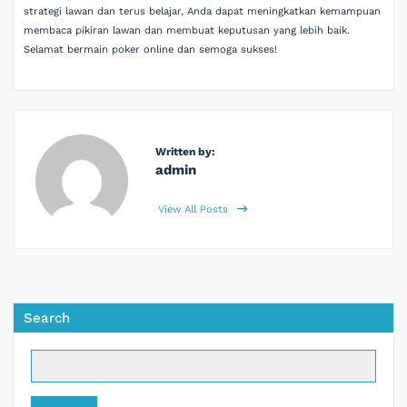
strategi lawan dan terus belajar, Anda dapat meningkatkan kemampuan
membaca pikiran lawan dan membuat keputusan yang lebih baik.
Selamat bermain poker online dan semoga sukses!
Written by:
admin
View All Posts
Search