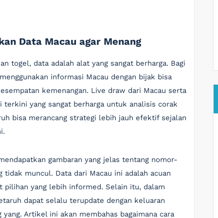
akan Data Macau agar Menang
 togel, data adalah alat yang sangat berharga. Bagi
menggunakan informasi Macau dengan bijak bisa
kesempatan kemenangan. Live draw dari Macau serta
terkini yang sangat berharga untuk analisis corak
ruh bisa merancang strategi lebih jauh efektif sejalan
i.
 mendapatkan gambaran yang jelas tentang nomor-
tidak muncul. Data dari Macau ini adalah acuan
ilihan yang lebih informed. Selain itu, dalam
petaruh dapat selalu terupdate dengan keluaran
 yang. Artikel ini akan membahas bagaimana cara