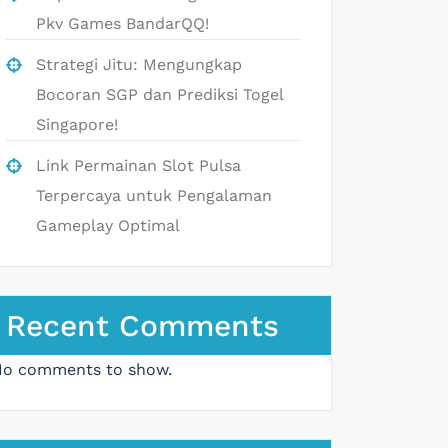
Pkv Games BandarQQ!
Strategi Jitu: Mengungkap
Bocoran SGP dan Prediksi Togel
Singapore!
Link Permainan Slot Pulsa
Terpercaya untuk Pengalaman
Gameplay Optimal
Recent Comments
No comments to show.