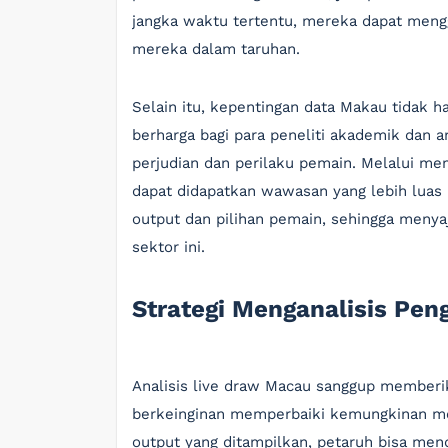
jangka waktu tertentu, mereka dapat meng
mereka dalam taruhan.
Selain itu, kepentingan data Makau tidak ha
berharga bagi para peneliti akademik dan a
perjudian dan perilaku pemain. Melalui m
dapat didapatkan wawasan yang lebih luas
output dan pilihan pemain, sehingga menya
sektor ini.
Strategi Menganalisis Pe
Analisis live draw Macau sanggup memberi
berkeinginan memperbaiki kemungkinan me
output yang ditampilkan, petaruh bisa mende