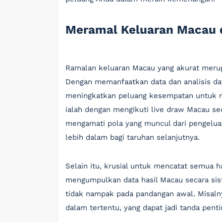
Meramal Keluaran Macau 
Ramalan keluaran Macau yang akurat merupa
Dengan memanfaatkan data dan analisis dat
meningkatkan peluang kesempatan untuk me
ialah dengan mengikuti live draw Macau sec
mengamati pola yang muncul dari pengelu
lebih dalam bagi taruhan selanjutnya.
Selain itu, krusial untuk mencatat semua h
mengumpulkan data hasil Macau secara si
tidak nampak pada pandangan awal. Misaln
dalam tertentu, yang dapat jadi tanda penti