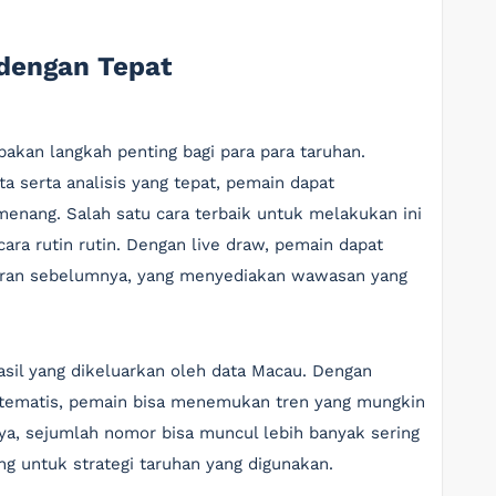
dengan Tepat
kan langkah penting bagi para para taruhan.
a serta analisis yang tepat, pemain dapat
nang. Salah satu cara terbaik untuk melakukan ini
ara rutin rutin. Dengan live draw, pemain dapat
aran sebelumnya, yang menyediakan wawasan yang
asil yang dikeluarkan oleh data Macau. Dengan
stematis, pemain bisa menemukan tren yang mungkin
ya, sejumlah nomor bisa muncul lebih banyak sering
ng untuk strategi taruhan yang digunakan.