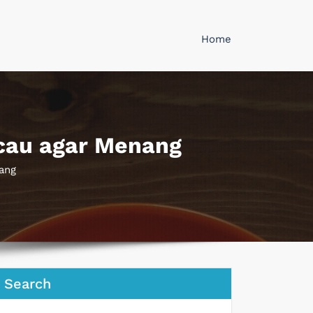
Home
acau agar Menang
ang
Search