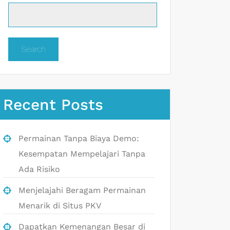
Search
Recent Posts
Permainan Tanpa Biaya Demo:
Kesempatan Mempelajari Tanpa
Ada Risiko
Menjelajahi Beragam Permainan
Menarik di Situs PKV
Dapatkan Kemenangan Besar di