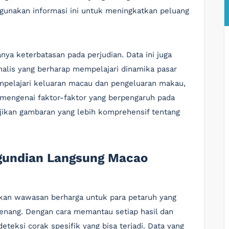
gunakan informasi ini untuk meningkatkan peluang
nya keterbatasan pada perjudian. Data ini juga
nalis yang berharap mempelajari dinamika pasar
empelajari keluaran macau dan pengeluaran makau,
 mengenai faktor-faktor yang berpengaruh pada
jikan gambaran yang lebih komprehensif tentang
ngundian Langsung Macao
kan wawasan berharga untuk para petaruh yang
nang. Dengan cara memantau setiap hasil dan
teksi corak spesifik yang bisa terjadi. Data yang