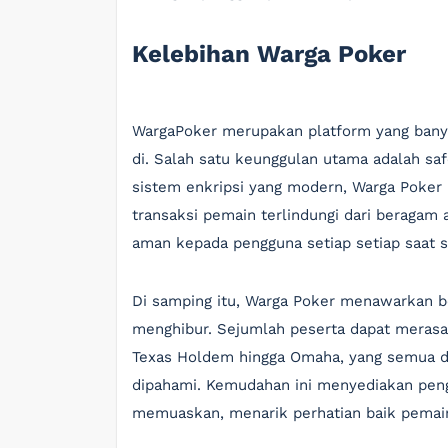
Kelebihan Warga Poker
WargaPoker merupakan platform yang bany
di. Salah satu keunggulan utama adalah saf
sistem enkripsi yang modern, Warga Poker
transaksi pemain terlindungi dari beragam 
aman kepada pengguna setiap setiap saat s
Di samping itu, Warga Poker menawarkan 
menghibur. Sejumlah peserta dapat merasak
Texas Holdem hingga Omaha, yang semua di
dipahami. Kemudahan ini menyediakan pen
memuaskan, menarik perhatian baik pemai