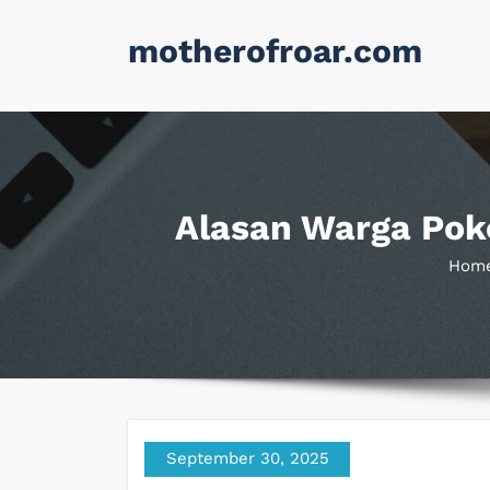
Skip
motherofroar.com
to
content
Alasan Warga Pok
Hom
September 30, 2025