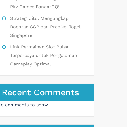
Pkv Games BandarQQ!
Strategi Jitu: Mengungkap
Bocoran SGP dan Prediksi Togel
Singapore!
Link Permainan Slot Pulsa
Terpercaya untuk Pengalaman
Gameplay Optimal
Recent Comments
No comments to show.