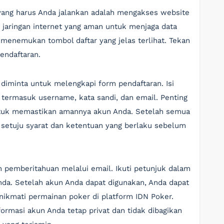
 yang harus Anda jalankan adalah mengakses website
jaringan internet yang aman untuk menjaga data
 menemukan tombol daftar yang jelas terlihat. Tekan
endaftaran.
 diminta untuk melengkapi form pendaftaran. Isi
termasuk username, kata sandi, dan email. Penting
tuk memastikan amannya akun Anda. Setelah semua
n setuju syarat dan ketentuan yang berlaku sebelum
 pemberitahuan melalui email. Ikuti petunjuk dalam
nda. Setelah akun Anda dapat digunakan, Anda dapat
ikmati permainan poker di platform IDN Poker.
ormasi akun Anda tetap privat dan tidak dibagikan