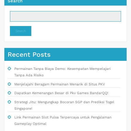
Search
Search
Recent Posts
Permainan Tanpa Biaya Demo: Kesempatan Mempelajari
Tanpa Ada Risiko
Menjelajahi Beragam Permainan Menarik di Situs PKV
Dapatkan Kemenangan Besar di Pkv Games BandarQQ!
Strategi Jitu: Mengungkap Bocoran SGP dan Prediksi Togel
Singapore!
Link Permainan Slot Pulsa Terpercaya untuk Pengalaman
Gameplay Optimal