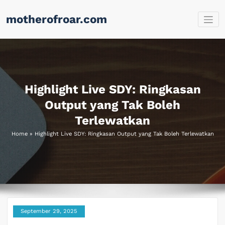
Skip
motherofroar.com
to
content
Highlight Live SDY: Ringkasan
Output yang Tak Boleh
Terlewatkan
Home
»
Highlight Live SDY: Ringkasan Output yang Tak Boleh Terlewatkan
September 29, 2025