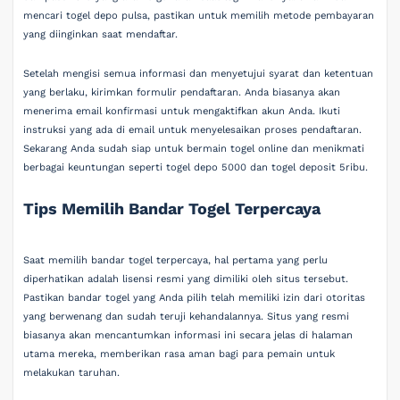
mencari togel depo pulsa, pastikan untuk memilih metode pembayaran
yang diinginkan saat mendaftar.
Setelah mengisi semua informasi dan menyetujui syarat dan ketentuan
yang berlaku, kirimkan formulir pendaftaran. Anda biasanya akan
menerima email konfirmasi untuk mengaktifkan akun Anda. Ikuti
instruksi yang ada di email untuk menyelesaikan proses pendaftaran.
Sekarang Anda sudah siap untuk bermain togel online dan menikmati
berbagai keuntungan seperti togel depo 5000 dan togel deposit 5ribu.
Tips Memilih Bandar Togel Terpercaya
Saat memilih bandar togel terpercaya, hal pertama yang perlu
diperhatikan adalah lisensi resmi yang dimiliki oleh situs tersebut.
Pastikan bandar togel yang Anda pilih telah memiliki izin dari otoritas
yang berwenang dan sudah teruji kehandalannya. Situs yang resmi
biasanya akan mencantumkan informasi ini secara jelas di halaman
utama mereka, memberikan rasa aman bagi para pemain untuk
melakukan taruhan.