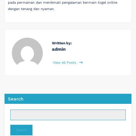
pada permainan dan menikmati pengalaman bermain togel online
dengan tenang dan nyaman.
Written by:
admin
View All Posts
Search
Search