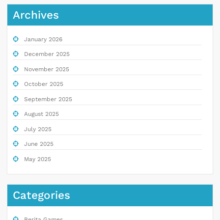
Archives
January 2026
December 2025
November 2025
October 2025
September 2025
August 2025
July 2025
June 2025
May 2025
Categories
Berita Games