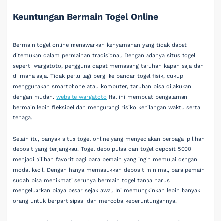
Keuntungan Bermain Togel Online
Bermain togel online menawarkan kenyamanan yang tidak dapat
ditemukan dalam permainan tradisional. Dengan adanya situs togel
seperti wargatoto, pengguna dapat memasang taruhan kapan saja dan
di mana saja. Tidak perlu lagi pergi ke bandar togel fisik, cukup
menggunakan smartphone atau komputer, taruhan bisa dilakukan
dengan mudah.
website wargatoto
Hal ini membuat pengalaman
bermain lebih fleksibel dan mengurangi risiko kehilangan waktu serta
tenaga.
Selain itu, banyak situs togel online yang menyediakan berbagai pilihan
deposit yang terjangkau. Togel depo pulsa dan togel deposit 5000
menjadi pilihan favorit bagi para pemain yang ingin memulai dengan
modal kecil. Dengan hanya memasukkan deposit minimal, para pemain
sudah bisa menikmati serunya bermain togel tanpa harus
mengeluarkan biaya besar sejak awal. Ini memungkinkan lebih banyak
orang untuk berpartisipasi dan mencoba keberuntungannya.