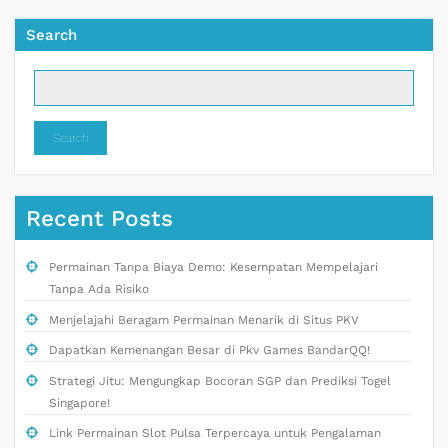
Search
Search
Recent Posts
Permainan Tanpa Biaya Demo: Kesempatan Mempelajari
Tanpa Ada Risiko
Menjelajahi Beragam Permainan Menarik di Situs PKV
Dapatkan Kemenangan Besar di Pkv Games BandarQQ!
Strategi Jitu: Mengungkap Bocoran SGP dan Prediksi Togel
Singapore!
Link Permainan Slot Pulsa Terpercaya untuk Pengalaman