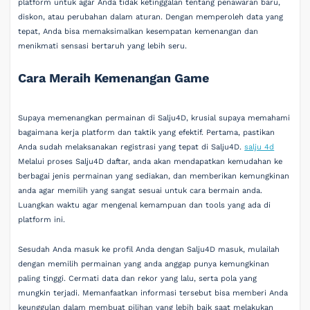
platform untuk agar Anda tidak ketinggalan tentang penawaran baru,
diskon, atau perubahan dalam aturan. Dengan memperoleh data yang
tepat, Anda bisa memaksimalkan kesempatan kemenangan dan
menikmati sensasi bertaruh yang lebih seru.
Cara Meraih Kemenangan Game
Supaya memenangkan permainan di Salju4D, krusial supaya memahami
bagaimana kerja platform dan taktik yang efektif. Pertama, pastikan
Anda sudah melaksanakan registrasi yang tepat di Salju4D.
salju 4d
Melalui proses Salju4D daftar, anda akan mendapatkan kemudahan ke
berbagai jenis permainan yang sediakan, dan memberikan kemungkinan
anda agar memilih yang sangat sesuai untuk cara bermain anda.
Luangkan waktu agar mengenal kemampuan dan tools yang ada di
platform ini.
Sesudah Anda masuk ke profil Anda dengan Salju4D masuk, mulailah
dengan memilih permainan yang anda anggap punya kemungkinan
paling tinggi. Cermati data dan rekor yang lalu, serta pola yang
mungkin terjadi. Memanfaatkan informasi tersebut bisa memberi Anda
keunggulan dalam membuat pilihan yang lebih baik saat melakukan