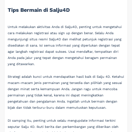
Tips Bermain di Salju4D
Untuk melakukan aktivitas Anda di Salju4D, penting untuk mengetahui
cara melakukan registrasi atau sign up dengan benar. Selalu Anda
mengunjungi situs resmi Salju4D dan melihat petunjuk registrasi yang
disediakan di sana. Isi semua informasi yang diperlukan dengan tepat
agar langkah registrasi dapat sukses. Usai mendaftar, tempatkan diri
Anda pada jalur yang tepat dengan mengetahui beragam permainan
yang ditawarkan.
Strategi adalah kunci untuk mendapatkan hasil baik di Salju 4D. Ketahui
macam-macam jenis permainan yang tersedia dan pilihlah yang sesuai
dengan minat serta kemampuan Anda. Jangan ragu untuk mencoba
permainan yang tidak kenal, karena ini dapat meningkatkan
pengetahuan dan pengalaman Anda. Ingatlah untuk bermain dengan
bijak dan tidak terburu-buru dalam memutuskan keputusan.
Di samping itu, penting untuk selalu mengupdate informasi terkini
seputar Salju 4D. Ikuti berita dan perkembangan yang diberikan oleh