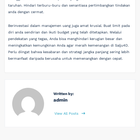
taruhan. Hindari terburu-buru dan senantiasa pertimbangkan tindakan
anda dengan cermat.
Berinvestasi dalam manajemen uang juga amat krusial. Buat limit pada
diri anda sendirian dan ikuti budget yang telah ditetapkan. Melalui
pendekatan yang tegas, Anda bisa menghindari kerugian besar dan
meningkatkan kemungkinan Anda agar meraih kemenangan di Salju4D.
Perlu diingat bahwa kesabaran dan strategi jangka panjang sering lebih
bermanfaat daripada berusaha untuk memenangkan dengan cepat.
Written by:
admin
View All Posts