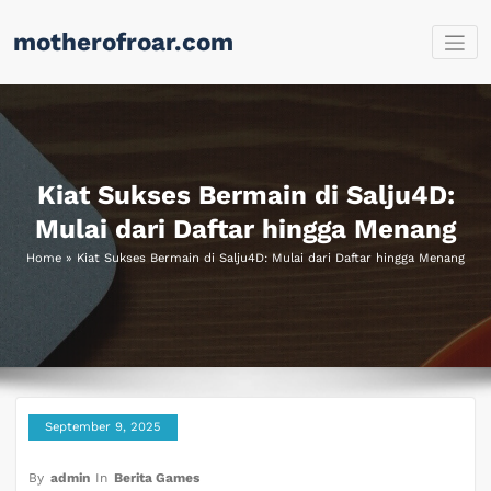
Skip
motherofroar.com
to
content
Kiat Sukses Bermain di Salju4D:
Mulai dari Daftar hingga Menang
Home
»
Kiat Sukses Bermain di Salju4D: Mulai dari Daftar hingga Menang
September 9, 2025
By
admin
In
Berita Games