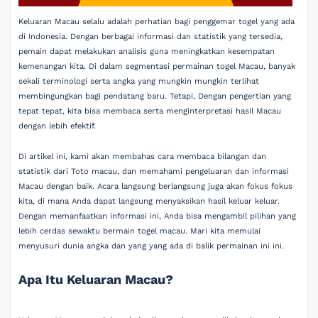
Keluaran Macau selalu adalah perhatian bagi penggemar togel yang ada
di Indonesia. Dengan berbagai informasi dan statistik yang tersedia,
pemain dapat melakukan analisis guna meningkatkan kesempatan
kemenangan kita. Di dalam segmentasi permainan togel Macau, banyak
sekali terminologi serta angka yang mungkin mungkin terlihat
membingungkan bagi pendatang baru. Tetapi, Dengan pengertian yang
tepat tepat, kita bisa membaca serta menginterpretasi hasil Macau
dengan lebih efektif.
Di artikel ini, kami akan membahas cara membaca bilangan dan
statistik dari Toto macau, dan memahami pengeluaran dan informasi
Macau dengan baik. Acara langsung berlangsung juga akan fokus fokus
kita, di mana Anda dapat langsung menyaksikan hasil keluar keluar.
Dengan memanfaatkan informasi ini, Anda bisa mengambil pilihan yang
lebih cerdas sewaktu bermain togel macau. Mari kita memulai
menyusuri dunia angka dan yang yang ada di balik permainan ini ini.
Apa Itu Keluaran Macau?