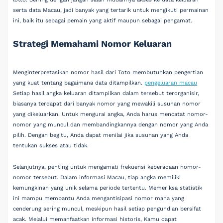
serta data Macau, jadi banyak yang tertarik untuk mengikuti permainan
ini, baik itu sebagai pemain yang aktif maupun sebagai pengamat.
Strategi Memahami Nomor Keluaran
Menginterpretasikan nomor hasil dari Toto membutuhkan pengertian
yang kuat tentang bagaimana data ditampilkan.
pengeluaran macau
Setiap hasil angka keluaran ditampilkan dalam tersebut terorganisir,
biasanya terdapat dari banyak nomor yang mewakili susunan nomor
yang dikeluarkan. Untuk mengurai angka, Anda harus mencatat nomor-
nomor yang muncul dan membandingkannya dengan nomor yang Anda
pilih. Dengan begitu, Anda dapat menilai jika susunan yang Anda
tentukan sukses atau tidak.
Selanjutnya, penting untuk mengamati frekuensi keberadaan nomor-
nomor tersebut. Dalam informasi Macau, tiap angka memiliki
kemungkinan yang unik selama periode tertentu. Memeriksa statistik
ini mampu membantu Anda mengantisipasi nomor mana yang
cenderung sering muncul, meskipun hasil setiap pengundian bersifat
acak. Melalui memanfaatkan informasi historis, Kamu dapat