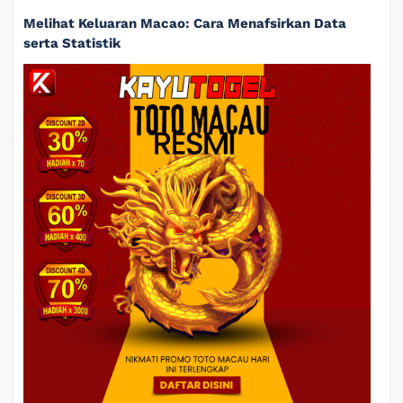
Melihat Keluaran Macao: Cara Menafsirkan Data
serta Statistik