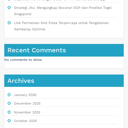
Strategi Jitu: Mengungkap Bocoran SGP dan Prediksi Togel
Singapore!
Link Permainan Slot Pulsa Terpercaya untuk Pengalaman
Gameplay Optimal
Recent Comments
No comments to show.
Archives
January 2026
December 2025
November 2025
October 2025