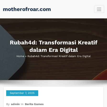
Skip
motherofroar.com
to
content
Rubah4d: Transformasi Kreatif
dalam Era Digital
Home
»
Rubah4d: Transformasi Kreatif dalam Era Digital
September 7, 2025
By
admin
In
Berita Games