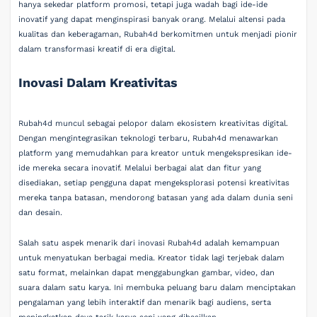
hanya sekedar platform promosi, tetapi juga wadah bagi ide-ide
inovatif yang dapat menginspirasi banyak orang. Melalui altensi pada
kualitas dan keberagaman, Rubah4d berkomitmen untuk menjadi pionir
dalam transformasi kreatif di era digital.
Inovasi Dalam Kreativitas
Rubah4d muncul sebagai pelopor dalam ekosistem kreativitas digital.
Dengan mengintegrasikan teknologi terbaru, Rubah4d menawarkan
platform yang memudahkan para kreator untuk mengekspresikan ide-
ide mereka secara inovatif. Melalui berbagai alat dan fitur yang
disediakan, setiap pengguna dapat mengeksplorasi potensi kreativitas
mereka tanpa batasan, mendorong batasan yang ada dalam dunia seni
dan desain.
Salah satu aspek menarik dari inovasi Rubah4d adalah kemampuan
untuk menyatukan berbagai media. Kreator tidak lagi terjebak dalam
satu format, melainkan dapat menggabungkan gambar, video, dan
suara dalam satu karya. Ini membuka peluang baru dalam menciptakan
pengalaman yang lebih interaktif dan menarik bagi audiens, serta