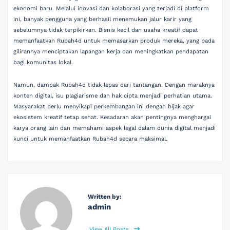
ekonomi baru. Melalui inovasi dan kolaborasi yang terjadi di platform
ini, banyak pengguna yang berhasil menemukan jalur karir yang
sebelumnya tidak terpikirkan. Bisnis kecil dan usaha kreatif dapat
memanfaatkan Rubah4d untuk memasarkan produk mereka, yang pada
gilirannya menciptakan lapangan kerja dan meningkatkan pendapatan
bagi komunitas lokal.
Namun, dampak Rubah4d tidak lepas dari tantangan. Dengan maraknya
konten digital, isu plagiarisme dan hak cipta menjadi perhatian utama.
Masyarakat perlu menyikapi perkembangan ini dengan bijak agar
ekosistem kreatif tetap sehat. Kesadaran akan pentingnya menghargai
karya orang lain dan memahami aspek legal dalam dunia digital menjadi
kunci untuk memanfaatkan Rubah4d secara maksimal.
Written by:
admin
View All Posts