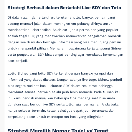
Strategi Berhasil dalam Berkelahi Live SDY dan Toto
Di dalam alam game taruhan, terutama lotto, banyak pemain yang
sedang mencari jalan dalam meningkatkan peluang dirinya untuk
mendapatkan keberhasilan. Salah satu jenis permainan yang populer
adalah togel SDY, yang menawarkan menawarkan pengalaman menarik
dengan live draw dan berbagai informasi yang bisa menunjang pemain
untuk mengambil pilihan. Memahami bagaimana kerja langsung Sidney
serta pengeluaran SDY bisa sangat penting agar mendapat kemenangan
saat berjudi.
Lotto Sidney yang lotto SDY terkenal dengan banyaknya opsi dan
informasi yang dapat diakses. Dengan adanya live togel Sidney, penjudi
bisa segera melihat hasil keluaran SDY dalam real-time, sehingga
membuat sensasi bermain selalu jauh lebih menarik. Pada tulisan kali
ini, kami hendak menyajikan beberapa tips menang saat bisa Anda
gunakan saat berjudi live SDY serta lotto, agar permainan Anda bukan
hanya sekadar bermain, tetapi sekaligus dapat jauh terencana dan
berpeluang besar untuk mendapatkan hasil yang diinginkan.
Strategi Memilih Nomor Togel yg Tepat