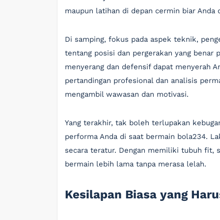
maupun latihan di depan cermin biar Anda 
Di samping, fokus pada aspek teknik, peng
tentang posisi dan pergerakan yang benar
menyerang dan defensif dapat menyerah And
pertandingan profesional dan analisis perm
mengambil wawasan dan motivasi.
Yang terakhir, tak boleh terlupakan kebugar
performa Anda di saat bermain bola234. Laku
secara teratur. Dengan memiliki tubuh fit
bermain lebih lama tanpa merasa lelah.
Kesilapan Biasa yang Haru