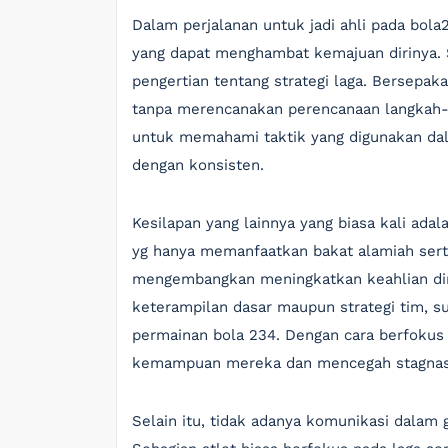
Dalam perjalanan untuk jadi ahli pada bol
yang dapat menghambat kemajuan dirinya. 
pengertian tentang strategi laga. Bersepak
tanpa merencanakan perencanaan langkah-la
untuk memahami taktik yang digunakan da
dengan konsisten.
Kesilapan yang lainnya yang biasa kali adal
yg hanya memanfaatkan bakat alamiah serta
mengembangkan meningkatkan keahlian dirin
keterampilan dasar maupun strategi tim, su
permainan bola 234. Dengan cara berfokus 
kemampuan mereka dan mencegah stagnas
Selain itu, tidak adanya komunikasi dalam 