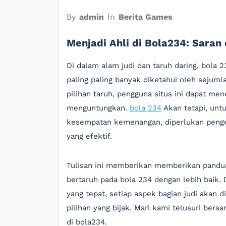
By
admin
In
Berita Games
Menjadi Ahli di Bola234: Saran 
Di dalam alam judi dan taruh daring, bola 
paling paling banyak diketahui oleh sejum
pilihan taruh, pengguna situs ini dapat 
menguntungkan.
bola 234
Akan tetapi, unt
kesempatan kemenangan, diperlukan penget
yang efektif.
Tulisan ini memberikan memberikan pandua
bertaruh pada bola 234 dengan lebih baik. 
yang tepat, setiap aspek bagian judi akan
pilihan yang bijak. Mari kami telusuri be
di bola234.