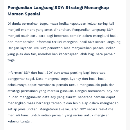
Pengundian Langsung SDY: Strategi Menangkap
Momen Spesial
Di dunia permainan togel, masa ketika keputusan keluar sering kali
menjadi moment yang amat dinantikan. Pengundian langsung SDY
menjadi salah satu cara bagi beberapa pemain dalam mengikuti hasil
dan memperoleh informasi terkini mengenai hasil SDY secara langsung.
Dengan layanan live SDY, penonton bisa menyaksikan proses undian
yang jelas dan fair, memberikan kepercayaan lebih bagi para pemain
togel.
Informasi SDY dan hasil SDY pun amat penting bagi beberapa
penggemar togel. Data mengenai togel Sydney dan hasil-hasil
sebelumnya dapat membantu pemain untuk menganalisis pola dan
strategi permainan yang mereka gunakan. Dengan memahami sdy hari
ini dan menggunakan data sdy yang akurat, beberapa pemain dapat
menangkap masa berharga tersebut dan lebih siap dalam menghadapi
setiap jenis undian. Mengetahui live keluaran SDY secara real-time
menjadi kunci untuk setiap pemain yang serius untuk mengejar
keberuntungan.