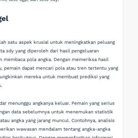
gel
alah satu aspek krusial untuk meningkatkan peluang
ta sdy yang diperoleh dari hasil pengeluaran
 membaca pola angka. Dengan memeriksa hasil
y, pemain dapat mencari pola atau tren tertentu yang
mungkinkan mereka untuk membuat prediksi yang
.
ekadar menunggu angkanya keluar. Pemain yang serius
engan data sebelumnya untuk menemukan statistik
atau angka yang jarang muncul. Contohnya, analisis
mberikan wawasan mendalam tentang angka-angka
ndian berikutnya. Dengan memanfaatkan informasi