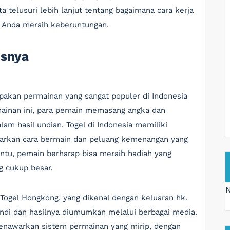
ta telusuri lebih lanjut tentang bagaimana cara kerja
g Anda meraih keberuntungan.
isnya
upakan permainan yang sangat populer di Indonesia
mainan ini, para pemain memasang angka dan
lam hasil undian. Togel di Indonesia memiliki
warkan cara bermain dan peluang kemenangan yang
ntu, pemain berharap bisa meraih hadiah yang
g cukup besar.
h Togel Hongkong, yang dikenal dengan keluaran hk.
undi dan hasilnya diumumkan melalui berbagai media.
 menawarkan sistem permainan yang mirip, dengan