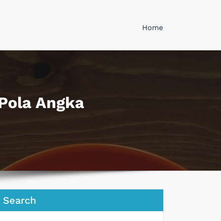
Home
 Pola Angka
Search