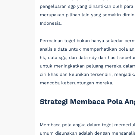
pengeluaran sgp yang dinantikan oleh para 
merupakan pilihan lain yang semakin dimina
Indonesia.
Permainan togel bukan hanya sekedar perm
analisis data untuk memperhatikan pola a
hk, data sgp, dan data sdy dari hasil seb
untuk meningkatkan peluang mereka dalam 
ciri khas dan keunikan tersendiri, menjadi
mencoba keberuntungan mereka.
Strategi Membaca Pola An
Membaca pola angka dalam togel memerlukan
umum digunakan adalah dengan menganalis