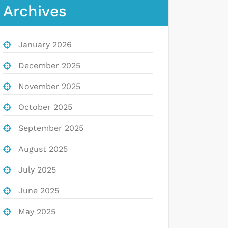
Archives
January 2026
December 2025
November 2025
October 2025
September 2025
August 2025
July 2025
June 2025
May 2025