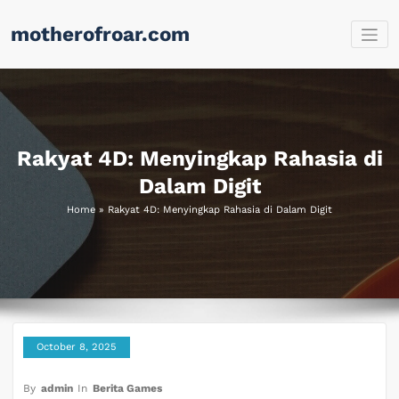
Skip
motherofroar.com
to
content
Rakyat 4D: Menyingkap Rahasia di
Dalam Digit
Home
»
Rakyat 4D: Menyingkap Rahasia di Dalam Digit
October 8, 2025
By
admin
In
Berita Games