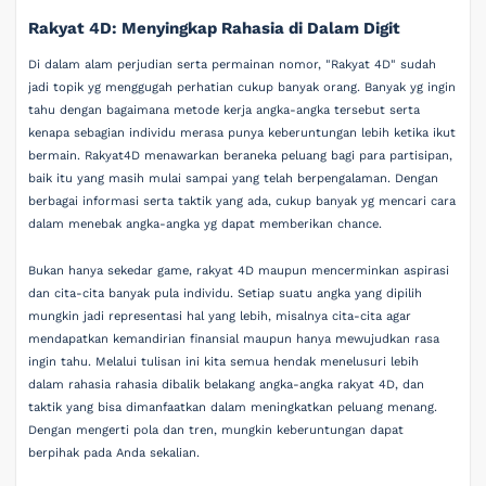
Rakyat 4D: Menyingkap Rahasia di Dalam Digit
Di dalam alam perjudian serta permainan nomor, "Rakyat 4D" sudah
jadi topik yg menggugah perhatian cukup banyak orang. Banyak yg ingin
tahu dengan bagaimana metode kerja angka-angka tersebut serta
kenapa sebagian individu merasa punya keberuntungan lebih ketika ikut
bermain. Rakyat4D menawarkan beraneka peluang bagi para partisipan,
baik itu yang masih mulai sampai yang telah berpengalaman. Dengan
berbagai informasi serta taktik yang ada, cukup banyak yg mencari cara
dalam menebak angka-angka yg dapat memberikan chance.
Bukan hanya sekedar game, rakyat 4D maupun mencerminkan aspirasi
dan cita-cita banyak pula individu. Setiap suatu angka yang dipilih
mungkin jadi representasi hal yang lebih, misalnya cita-cita agar
mendapatkan kemandirian finansial maupun hanya mewujudkan rasa
ingin tahu. Melalui tulisan ini kita semua hendak menelusuri lebih
dalam rahasia rahasia dibalik belakang angka-angka rakyat 4D, dan
taktik yang bisa dimanfaatkan dalam meningkatkan peluang menang.
Dengan mengerti pola dan tren, mungkin keberuntungan dapat
berpihak pada Anda sekalian.