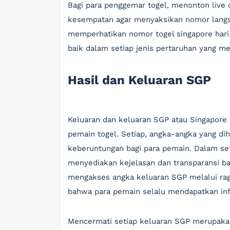
Bagi para penggemar togel, menonton live 
kesempatan agar menyaksikan nomor langs
memperhatikan nomor togel singapore hari 
baik dalam setiap jenis pertaruhan yang m
Hasil dan Keluaran SGP
Keluaran dan keluaran SGP atau Singapore 
pemain togel. Setiap, angka-angka yang di
keberuntungan bagi para pemain. Dalam seti
menyediakan kejelasan dan transparansi bag
mengakses angka keluaran SGP melalui rag
bahwa para pemain selalu mendapatkan inf
Mencermati setiap keluaran SGP merupakan