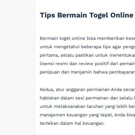
Tips Bermain Togel Online
Bermain togel online bisa memberikan kese
untuk mengetahui beberapa tips agar peng
pertama, selalu pastikan untuk menentukan
lisensi resmi dan review positif dari pemai
penipuan dan menjamin bahwa pembayaran a
Kedua, atur anggaran permainan Anda secar
habiskan dalam sesi permainan dan selalu 
untuk melaksanakan taruhan yang lebih be
manajemen keuangan yang tepat, Anda bis
tertekan dalam hal keuangan.