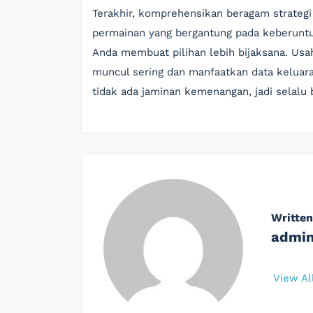
Terakhir, komprehensikan beragam strateg
permainan yang bergantung pada keberunt
Anda membuat pilihan lebih bijaksana. U
muncul sering dan manfaatkan data keluar
tidak ada jaminan kemenangan, jadi selalu
Written
admi
View Al