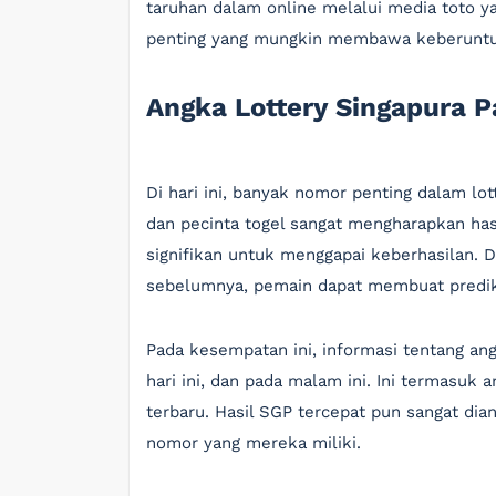
taruhan dalam online melalui media toto yan
penting yang mungkin membawa keberuntun
Angka Lottery Singapura Pa
Di hari ini, banyak nomor penting dalam lot
dan pecinta togel sangat mengharapkan ha
signifikan untuk menggapai keberhasilan. 
sebelumnya, pemain dapat membuat prediks
Pada kesempatan ini, informasi tentang angk
hari ini, dan pada malam ini. Ini termasuk a
terbaru. Hasil SGP tercepat pun sangat dia
nomor yang mereka miliki.