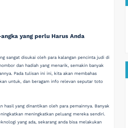
a-angka yang perlu Harus Anda
ng sangat disukai oleh para kalangan pencinta judi di
 nombor dan hadiah yang menarik, semakin banyak
annya. Pada tulisan ini ini, kita akan membahas
an untuk, dan beragam info relevan seputar toto
n hasil yang dinantikan oleh para pemainnya. Banyak
eningkatkan meningkatkan peluang mereka sendiri.
teknologi yang ada, sekarang anda bisa melakukan