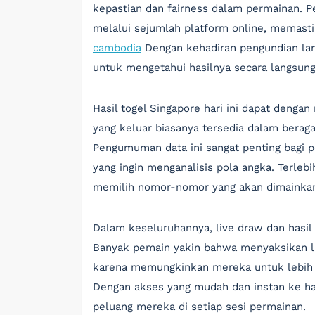
kepastian dan fairness dalam permainan. P
melalui sejumlah platform online, memasti
cambodia
Dengan kehadiran pengundian lan
untuk mengetahui hasilnya secara langsung
Hasil togel Singapore hari ini dapat denga
yang keluar biasanya tersedia dalam berag
Pengumuman data ini sangat penting bagi 
yang ingin menganalisis pola angka. Terleb
memilih nomor-nomor yang akan dimainkan 
Dalam keseluruhannya, live draw dan hasil 
Banyak pemain yakin bahwa menyaksikan l
karena memungkinkan mereka untuk lebih 
Dengan akses yang mudah dan instan ke has
peluang mereka di setiap sesi permainan.