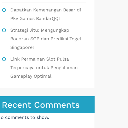
Dapatkan Kemenangan Besar di
Pkv Games BandarQQ!
Strategi Jitu: Mengungkap
Bocoran SGP dan Prediksi Togel
Singapore!
Link Permainan Slot Pulsa
Terpercaya untuk Pengalaman
Gameplay Optimal
Recent Comments
No comments to show.