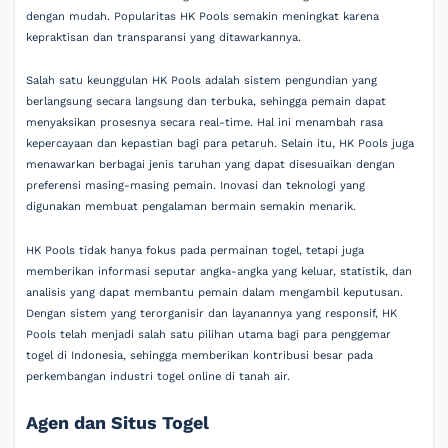
dengan mudah. Popularitas HK Pools semakin meningkat karena
kepraktisan dan transparansi yang ditawarkannya.
Salah satu keunggulan HK Pools adalah sistem pengundian yang
berlangsung secara langsung dan terbuka, sehingga pemain dapat
menyaksikan prosesnya secara real-time. Hal ini menambah rasa
kepercayaan dan kepastian bagi para petaruh. Selain itu, HK Pools juga
menawarkan berbagai jenis taruhan yang dapat disesuaikan dengan
preferensi masing-masing pemain. Inovasi dan teknologi yang
digunakan membuat pengalaman bermain semakin menarik.
HK Pools tidak hanya fokus pada permainan togel, tetapi juga
memberikan informasi seputar angka-angka yang keluar, statistik, dan
analisis yang dapat membantu pemain dalam mengambil keputusan.
Dengan sistem yang terorganisir dan layanannya yang responsif, HK
Pools telah menjadi salah satu pilihan utama bagi para penggemar
togel di Indonesia, sehingga memberikan kontribusi besar pada
perkembangan industri togel online di tanah air.
Agen dan Situs Togel