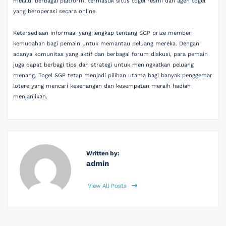
melalui berbagai platform, termasuk situs togel resmi dan agen togel
yang beroperasi secara online.
Ketersediaan informasi yang lengkap tentang SGP prize memberi
kemudahan bagi pemain untuk memantau peluang mereka. Dengan
adanya komunitas yang aktif dan berbagai forum diskusi, para pemain
juga dapat berbagi tips dan strategi untuk meningkatkan peluang
menang. Togel SGP tetap menjadi pilihan utama bagi banyak penggemar
lotere yang mencari kesenangan dan kesempatan meraih hadiah
menjanjikan.
Written by:
admin
View All Posts