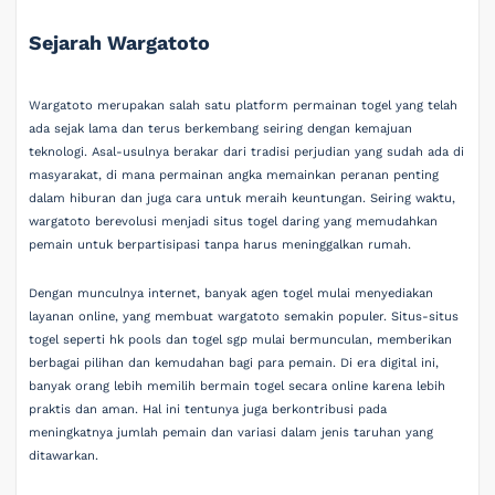
Sejarah Wargatoto
Wargatoto merupakan salah satu platform permainan togel yang telah
ada sejak lama dan terus berkembang seiring dengan kemajuan
teknologi. Asal-usulnya berakar dari tradisi perjudian yang sudah ada di
masyarakat, di mana permainan angka memainkan peranan penting
dalam hiburan dan juga cara untuk meraih keuntungan. Seiring waktu,
wargatoto berevolusi menjadi situs togel daring yang memudahkan
pemain untuk berpartisipasi tanpa harus meninggalkan rumah.
Dengan munculnya internet, banyak agen togel mulai menyediakan
layanan online, yang membuat wargatoto semakin populer. Situs-situs
togel seperti hk pools dan togel sgp mulai bermunculan, memberikan
berbagai pilihan dan kemudahan bagi para pemain. Di era digital ini,
banyak orang lebih memilih bermain togel secara online karena lebih
praktis dan aman. Hal ini tentunya juga berkontribusi pada
meningkatnya jumlah pemain dan variasi dalam jenis taruhan yang
ditawarkan.