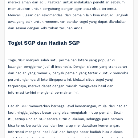
mereka aman dan adil. Pastikan untuk melakukan penelitian sebelum
memutuskan untuk bergabung dengan agen atau situs tertentu.
Mencari ulasan dan rekomendasi dari pemain lain bisa menjadi langkah
awal yang baik untuk menemukan bandar togel yang dapat diandalkan
dan sesuai dengan kebutuhan taruhan Anda.
Togel SGP dan Hadiah SGP
Togel SGP menjadi salah satu permainan lotere yang populer di
kalangan penggemar judi di Indonesia. Dengan sistem yang transparan
dan hadiah yang menarik, banyak pemain yang tertarik untuk mencoba
peruntungannya di loto Singapura ini. Melalui situs togel yang
terpercaya, mereka dapat dengan mudah mengakses hasil dan
informasi terkini mengenai permainan ini.
Hadiah SGP menawarkan berbagai level kemenangan, mulai dari hadiah
kecil hingga jackpot besar yang bisa mengubah hidup pemain. Selain
itu, setiap undian SGP secara rutin dilakukan, sehingga para pemain
bisa terus berpartisipasi dan berharap mendapatkan kemenangan.
Informasi mengenai hasil SGP dan berapa besar hadiah bisa diakses