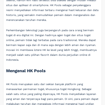
televisi, namun kini hasil tersebut bisa diakses dengan mudah melalui
situs dan aplikasi di smartphone. HK Pools sebagai penyelenggara
resmi menyediakan informasi terbaru mengenai hasil keluaran dan data
historis, yang semakin memudahkan pemain dalam menganalisis dan
merencanakan taruhan mereka.
Perkembangan teknologi juga berpengaruh pada cara orang bermain
togel di era digital ini. Dengan hadirnya agen togel dan situs togel
online, pemain tidak lagi terbatas pada cara tradisional. Mereka dapat
bermain kapan saja dan di mana saja dengan lebih aman dan nyaman.
Inovasi ini membawa lotere HK ke level yang lebih tinggi, membuatnya
menjadi salah satu pilihan favorit dalam dunia perjudian online di
Indonesia.
Mengenal HK Pools
HK Pools merupakan satu dari sekian banyak platform yang
menawarkan permainan togel, khususnya togel Hongkong. Sebagai
salah satu situs yang paling dipercaya, HK Pools menyediakan layanan
yang aman dan terpercaya bagi para pemain. Di sini, para pemain dapat
melakukan taruhan dan mengakses informasi mengenai hasil undian