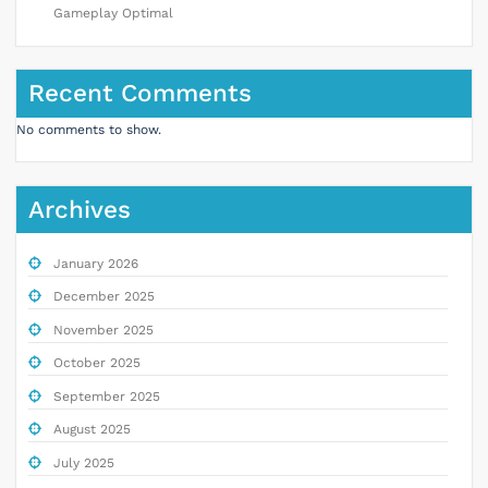
Gameplay Optimal
Recent Comments
No comments to show.
Archives
January 2026
December 2025
November 2025
October 2025
September 2025
August 2025
July 2025