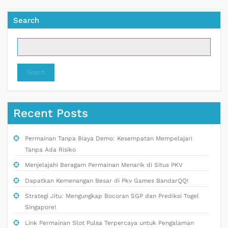
Search
Search
Recent Posts
Permainan Tanpa Biaya Demo: Kesempatan Mempelajari
Tanpa Ada Risiko
Menjelajahi Beragam Permainan Menarik di Situs PKV
Dapatkan Kemenangan Besar di Pkv Games BandarQQ!
Strategi Jitu: Mengungkap Bocoran SGP dan Prediksi Togel
Singapore!
Link Permainan Slot Pulsa Terpercaya untuk Pengalaman