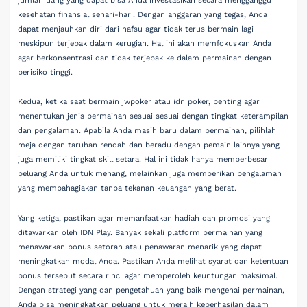
jumlah uang yang dapat bisa Anda investasikan secara mengganggu
kesehatan finansial sehari-hari. Dengan anggaran yang tegas, Anda
dapat menjauhkan diri dari nafsu agar tidak terus bermain lagi
meskipun terjebak dalam kerugian. Hal ini akan memfokuskan Anda
agar berkonsentrasi dan tidak terjebak ke dalam permainan dengan
berisiko tinggi.
Kedua, ketika saat bermain jwpoker atau idn poker, penting agar
menentukan jenis permainan sesuai sesuai dengan tingkat keterampilan
dan pengalaman. Apabila Anda masih baru dalam permainan, pilihlah
meja dengan taruhan rendah dan beradu dengan pemain lainnya yang
juga memiliki tingkat skill setara. Hal ini tidak hanya memperbesar
peluang Anda untuk menang, melainkan juga memberikan pengalaman
yang membahagiakan tanpa tekanan keuangan yang berat.
Yang ketiga, pastikan agar memanfaatkan hadiah dan promosi yang
ditawarkan oleh IDN Play. Banyak sekali platform permainan yang
menawarkan bonus setoran atau penawaran menarik yang dapat
meningkatkan modal Anda. Pastikan Anda melihat syarat dan ketentuan
bonus tersebut secara rinci agar memperoleh keuntungan maksimal.
Dengan strategi yang dan pengetahuan yang baik mengenai permainan,
Anda bisa meningkatkan peluang untuk meraih keberhasilan dalam