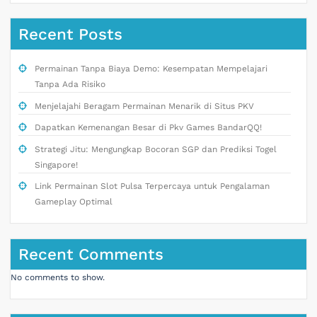
Recent Posts
Permainan Tanpa Biaya Demo: Kesempatan Mempelajari
Tanpa Ada Risiko
Menjelajahi Beragam Permainan Menarik di Situs PKV
Dapatkan Kemenangan Besar di Pkv Games BandarQQ!
Strategi Jitu: Mengungkap Bocoran SGP dan Prediksi Togel
Singapore!
Link Permainan Slot Pulsa Terpercaya untuk Pengalaman
Gameplay Optimal
Recent Comments
No comments to show.