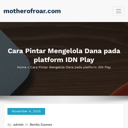
Skip
motherofroar.com
to
content
Cara Pintar Mengelola Dana pada
platform IDN Play
Home
»
Cara Pintar Mengelola Dana pada platform IDN Play
November 4, 2025
By
admin
In
Berita Games