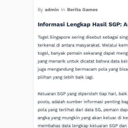
By
admin
In
Berita Games
Informasi Lengkap Hasil SGP: A
Togel Singapore sering disebut sebagai sing
terkenal di antara masyarakat. Melalui ke
togel, banyak pemain sekarang dapat mengiku
yang menarik untuk dicatat bahwa data kel
juga mengandung bermacam pola yang bis
pilihan yang lebih baik lagi.
Keluaran SGP yang diperoleh tiap hari, bai
pools, adalah sumber informasi penting b
pola yang terlihat dari data SG, pemain 
angka yang mungkin yang akan keluar di kes
membahas data lengkap keluaran SGP dan 