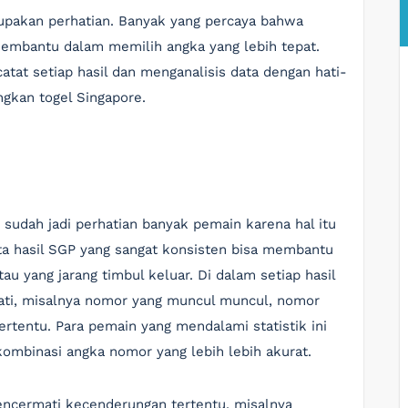
upakan perhatian. Banyak yang percaya bahwa
membantu dalam memilih angka yang lebih tepat.
atat setiap hasil dan menganalisis data dengan hati-
gkan togel Singapore.
) sudah jadi perhatian banyak pemain karena hal itu
ta hasil SGP yang sangat konsisten bisa membantu
au yang jarang timbul keluar. Di dalam setiap hasil
amati, misalnya nomor yang muncul muncul, nomor
ertentu. Para pemain yang mendalami statistik ini
ombinasi angka nomor yang lebih lebih akurat.
 mencermati kecenderungan tertentu, misalnya