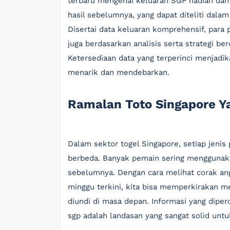
terbaru mengenai keluaran SGP hadiah dan
hasil sebelumnya, yang dapat diteliti dal
Disertai data keluaran komprehensif, para
juga berdasarkan analisis serta strategi be
Ketersediaan data yang terperinci menjadi
menarik dan mendebarkan.
Ramalan Toto Singapore Y
Dalam sektor togel Singapore, setiap jen
berbeda. Banyak pemain sering menggunak
sebelumnya. Dengan cara melihat corak an
minggu terkini, kita bisa memperkirakan
diundi di masa depan. Informasi yang dipero
sgp adalah landasan yang sangat solid untu