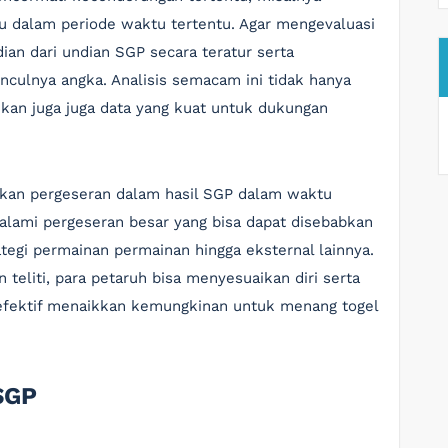
u dalam periode waktu tertentu. Agar mengevaluasi
ian dari undian SGP secara teratur serta
nculnya angka. Analisis semacam ini tidak hanya
nkan juga juga data yang kuat untuk dukungan
tikan pergeseran dalam hasil SGP dalam waktu
alami pergeseran besar yang bisa dapat disebabkan
ategi permainan permainan hingga eksternal lainnya.
eliti, para petaruh bisa menyesuaikan diri serta
efektif menaikkan kemungkinan untuk menang togel
SGP