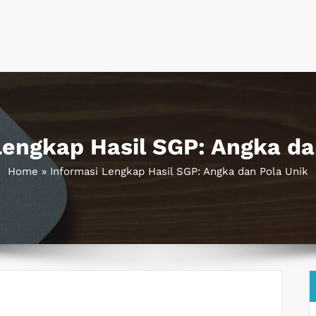
Lengkap Hasil SGP: Angka da
Home
»
Informasi Lengkap Hasil SGP: Angka dan Pola Unik