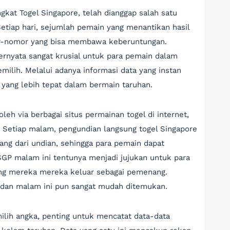
gkat Togel Singapore, telah dianggap salah satu
 Setiap hari, sejumlah pemain yang menantikan hasil
or-nomor yang bisa membawa keberuntungan.
ernyata sangat krusial untuk para pemain dalam
emilih. Melalui adanya informasi data yang instan
 yang lebih tepat dalam bermain taruhan.
roleh via berbagai situs permainan togel di internet,
e. Setiap malam, pengundian langsung togel Singapore
ng dari undian, sehingga para pemain dapat
 SGP malam ini tentunya menjadi jujukan untuk para
ng mereka mereka keluar sebagai pemenang.
i dan malam ini pun sangat mudah ditemukan.
ih angka, penting untuk mencatat data-data