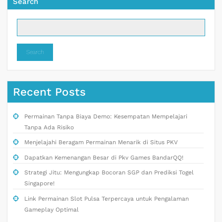
Search
Search
Recent Posts
Permainan Tanpa Biaya Demo: Kesempatan Mempelajari
Tanpa Ada Risiko
Menjelajahi Beragam Permainan Menarik di Situs PKV
Dapatkan Kemenangan Besar di Pkv Games BandarQQ!
Strategi Jitu: Mengungkap Bocoran SGP dan Prediksi Togel
Singapore!
Link Permainan Slot Pulsa Terpercaya untuk Pengalaman
Gameplay Optimal