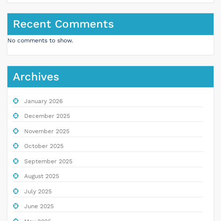
Recent Comments
No comments to show.
Archives
January 2026
December 2025
November 2025
October 2025
September 2025
August 2025
July 2025
June 2025