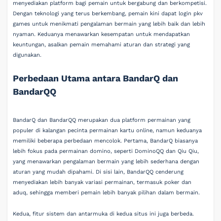
menyediakan platform bagi pemain untuk bergabung dan berkompetisi.
Dengan teknologi yang terus berkembang, pemain kini dapat login pkv
games untuk menikmati pengalaman bermain yang lebih baik dan lebih
nyaman. Keduanya menawarkan kesempatan untuk mendapatkan
keuntungan, asalkan pemain memahami aturan dan strategi yang
digunakan.
Perbedaan Utama antara BandarQ dan
BandarQQ
BandarQ dan BandarQQ merupakan dua platform permainan yang
populer di kalangan pecinta permainan kartu online, namun keduanya
memiliki beberapa perbedaan mencolok. Pertama, BandarQ biasanya
lebih fokus pada permainan domino, seperti DominoQQ dan Qiu Qiu,
yang menawarkan pengalaman bermain yang lebih sederhana dengan
aturan yang mudah dipahami. Di sisi lain, BandarQQ cenderung
menyediakan lebih banyak variasi permainan, termasuk poker dan
aduq, sehingga memberi pemain lebih banyak pilihan dalam bermain.
Kedua, fitur sistem dan antarmuka di kedua situs ini juga berbeda.