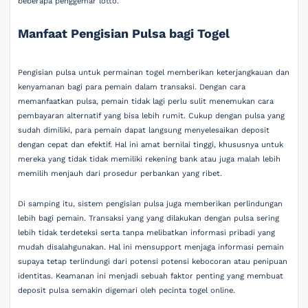
beberapa penggemar lotto.
Manfaat Pengisian Pulsa bagi Togel
Pengisian pulsa untuk permainan togel memberikan keterjangkauan dan
kenyamanan bagi para pemain dalam transaksi. Dengan cara
memanfaatkan pulsa, pemain tidak lagi perlu sulit menemukan cara
pembayaran alternatif yang bisa lebih rumit. Cukup dengan pulsa yang
sudah dimiliki, para pemain dapat langsung menyelesaikan deposit
dengan cepat dan efektif. Hal ini amat bernilai tinggi, khususnya untuk
mereka yang tidak tidak memiliki rekening bank atau juga malah lebih
memilih menjauh dari prosedur perbankan yang ribet.
Di samping itu, sistem pengisian pulsa juga memberikan perlindungan
lebih bagi pemain. Transaksi yang yang dilakukan dengan pulsa sering
lebih tidak terdeteksi serta tanpa melibatkan informasi pribadi yang
mudah disalahgunakan. Hal ini mensupport menjaga informasi pemain
supaya tetap terlindungi dari potensi potensi kebocoran atau penipuan
identitas. Keamanan ini menjadi sebuah faktor penting yang membuat
deposit pulsa semakin digemari oleh pecinta togel online.