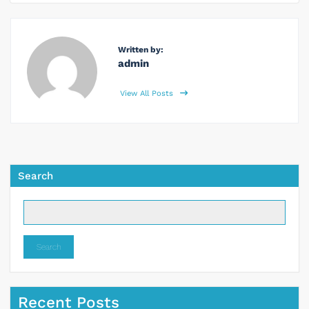
Written by:
admin
View All Posts
Search
Search
Recent Posts