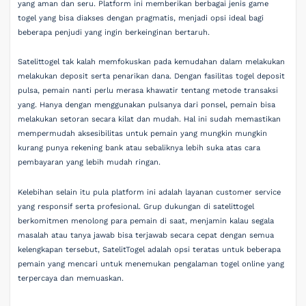
yang aman dan seru. Platform ini memberikan berbagai jenis game
togel yang bisa diakses dengan pragmatis, menjadi opsi ideal bagi
beberapa penjudi yang ingin berkeinginan bertaruh.
Satelittogel tak kalah memfokuskan pada kemudahan dalam melakukan
melakukan deposit serta penarikan dana. Dengan fasilitas togel deposit
pulsa, pemain nanti perlu merasa khawatir tentang metode transaksi
yang. Hanya dengan menggunakan pulsanya dari ponsel, pemain bisa
melakukan setoran secara kilat dan mudah. Hal ini sudah memastikan
mempermudah aksesibilitas untuk pemain yang mungkin mungkin
kurang punya rekening bank atau sebaliknya lebih suka atas cara
pembayaran yang lebih mudah ringan.
Kelebihan selain itu pula platform ini adalah layanan customer service
yang responsif serta profesional. Grup dukungan di satelittogel
berkomitmen menolong para pemain di saat, menjamin kalau segala
masalah atau tanya jawab bisa terjawab secara cepat dengan semua
kelengkapan tersebut, SatelitTogel adalah opsi teratas untuk beberapa
pemain yang mencari untuk menemukan pengalaman togel online yang
terpercaya dan memuaskan.