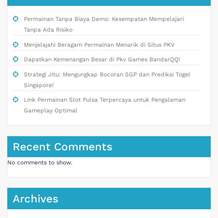
Permainan Tanpa Biaya Demo: Kesempatan Mempelajari
Tanpa Ada Risiko
Menjelajahi Beragam Permainan Menarik di Situs PKV
Dapatkan Kemenangan Besar di Pkv Games BandarQQ!
Strategi Jitu: Mengungkap Bocoran SGP dan Prediksi Togel
Singapore!
Link Permainan Slot Pulsa Terpercaya untuk Pengalaman
Gameplay Optimal
Recent Comments
No comments to show.
Archives