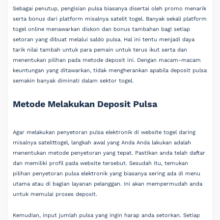
Sebagai penutup, pengisian pulsa biasanya disertai oleh promo menarik
serta bonus dari platform misalnya satelit togel. Banyak sekali platform
togel online menawarkan diskon dan bonus tambahan bagi setiap
setoran yang dibuat melalui saldo pulsa. Hal ini tentu menjadi daya
tarik nilai tambah untuk para pemain untuk terus ikut serta dan
menentukan pilihan pada metode deposit ini. Dengan macam-macam
keuntungan yang ditawarkan, tidak mengherankan apabila deposit pulsa
semakin banyak diminati dalam sektor togel.
Metode Melakukan Deposit Pulsa
Agar melakukan penyetoran pulsa elektronik di website togel daring
misalnya satelittogel, langkah awal yang Anda Anda lakukan adalah
menentukan metode penyetoran yang tepat. Pastikan anda telah daftar
dan memiliki profil pada website tersebut. Sesudah itu, temukan
pilihan penyetoran pulsa elektronik yang biasanya sering ada di menu
utama atau di bagian layanan pelanggan. Ini akan mempermudah anda
untuk memulai proses deposit.
Kemudian, input jumlah pulsa yang ingin harap anda setorkan. Setiap