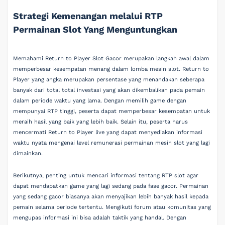
Strategi Kemenangan melalui RTP
Permainan Slot Yang Menguntungkan
Memahami Return to Player Slot Gacor merupakan langkah awal dalam
memperbesar kesempatan menang dalam lomba mesin slot. Return to
Player yang angka merupakan persentase yang menandakan seberapa
banyak dari total total investasi yang akan dikembalikan pada pemain
dalam periode waktu yang lama. Dengan memilih game dengan
mempunyai RTP tinggi, peserta dapat memperbesar kesempatan untuk
meraih hasil yang baik yang lebih baik. Selain itu, peserta harus
mencermati Return to Player live yang dapat menyediakan informasi
waktu nyata mengenai level remunerasi permainan mesin slot yang lagi
dimainkan.
Berikutnya, penting untuk mencari informasi tentang RTP slot agar
dapat mendapatkan game yang lagi sedang pada fase gacor. Permainan
yang sedang gacor biasanya akan menyajikan lebih banyak hasil kepada
pemain selama periode tertentu. Mengikuti forum atau komunitas yang
mengupas informasi ini bisa adalah taktik yang handal. Dengan