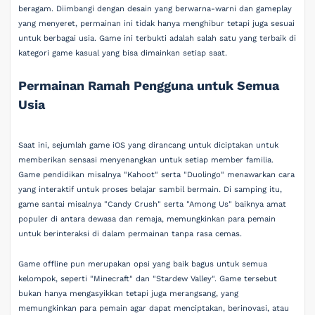
beragam. Diimbangi dengan desain yang berwarna-warni dan gameplay
yang menyeret, permainan ini tidak hanya menghibur tetapi juga sesuai
untuk berbagai usia. Game ini terbukti adalah salah satu yang terbaik di
kategori game kasual yang bisa dimainkan setiap saat.
Permainan Ramah Pengguna untuk Semua
Usia
Saat ini, sejumlah game iOS yang dirancang untuk diciptakan untuk
memberikan sensasi menyenangkan untuk setiap member familia.
Game pendidikan misalnya "Kahoot" serta "Duolingo" menawarkan cara
yang interaktif untuk proses belajar sambil bermain. Di samping itu,
game santai misalnya "Candy Crush" serta "Among Us" baiknya amat
populer di antara dewasa dan remaja, memungkinkan para pemain
untuk berinteraksi di dalam permainan tanpa rasa cemas.
Game offline pun merupakan opsi yang baik bagus untuk semua
kelompok, seperti "Minecraft" dan "Stardew Valley". Game tersebut
bukan hanya mengasyikkan tetapi juga merangsang, yang
memungkinkan para pemain agar dapat menciptakan, berinovasi, atau