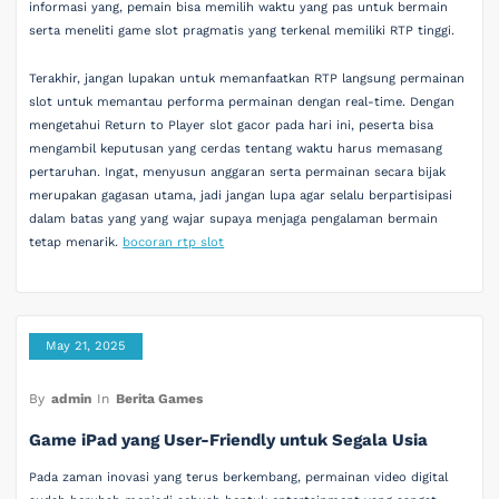
informasi yang, pemain bisa memilih waktu yang pas untuk bermain
serta meneliti game slot pragmatis yang terkenal memiliki RTP tinggi.
Terakhir, jangan lupakan untuk memanfaatkan RTP langsung permainan
slot untuk memantau performa permainan dengan real-time. Dengan
mengetahui Return to Player slot gacor pada hari ini, peserta bisa
mengambil keputusan yang cerdas tentang waktu harus memasang
pertaruhan. Ingat, menyusun anggaran serta permainan secara bijak
merupakan gagasan utama, jadi jangan lupa agar selalu berpartisipasi
dalam batas yang yang wajar supaya menjaga pengalaman bermain
tetap menarik.
bocoran rtp slot
May 21, 2025
By
admin
In
Berita Games
Game iPad yang User-Friendly untuk Segala Usia
Pada zaman inovasi yang terus berkembang, permainan video digital