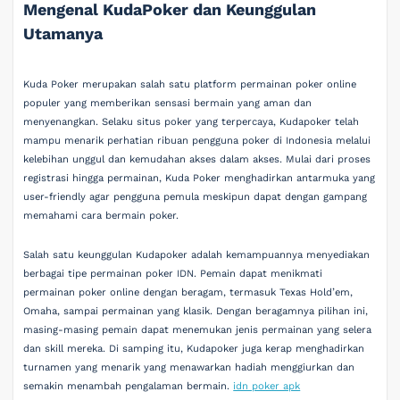
Mengenal KudaPoker dan Keunggulan
Utamanya
Kuda Poker merupakan salah satu platform permainan poker online
populer yang memberikan sensasi bermain yang aman dan
menyenangkan. Selaku situs poker yang terpercaya, Kudapoker telah
mampu menarik perhatian ribuan pengguna poker di Indonesia melalui
kelebihan unggul dan kemudahan akses dalam akses. Mulai dari proses
registrasi hingga permainan, Kuda Poker menghadirkan antarmuka yang
user-friendly agar pengguna pemula meskipun dapat dengan gampang
memahami cara bermain poker.
Salah satu keunggulan Kudapoker adalah kemampuannya menyediakan
berbagai tipe permainan poker IDN. Pemain dapat menikmati
permainan poker online dengan beragam, termasuk Texas Hold’em,
Omaha, sampai permainan yang klasik. Dengan beragamnya pilihan ini,
masing-masing pemain dapat menemukan jenis permainan yang selera
dan skill mereka. Di samping itu, Kudapoker juga kerap menghadirkan
turnamen yang menarik yang menawarkan hadiah menggiurkan dan
semakin menambah pengalaman bermain.
idn poker apk