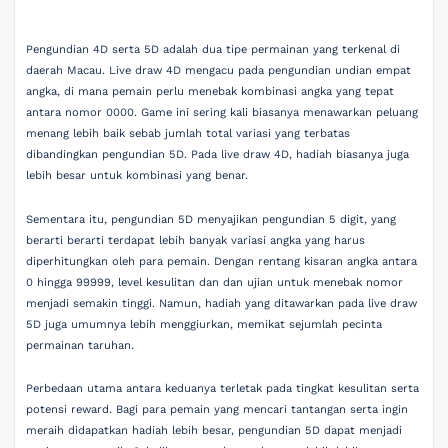
Pengundian 4D serta 5D adalah dua tipe permainan yang terkenal di
daerah Macau. Live draw 4D mengacu pada pengundian undian empat
angka, di mana pemain perlu menebak kombinasi angka yang tepat
antara nomor 0000. Game ini sering kali biasanya menawarkan peluang
menang lebih baik sebab jumlah total variasi yang terbatas
dibandingkan pengundian 5D. Pada live draw 4D, hadiah biasanya juga
lebih besar untuk kombinasi yang benar.
Sementara itu, pengundian 5D menyajikan pengundian 5 digit, yang
berarti berarti terdapat lebih banyak variasi angka yang harus
diperhitungkan oleh para pemain. Dengan rentang kisaran angka antara
0 hingga 99999, level kesulitan dan dan ujian untuk menebak nomor
menjadi semakin tinggi. Namun, hadiah yang ditawarkan pada live draw
5D juga umumnya lebih menggiurkan, memikat sejumlah pecinta
permainan taruhan.
Perbedaan utama antara keduanya terletak pada tingkat kesulitan serta
potensi reward. Bagi para pemain yang mencari tantangan serta ingin
meraih didapatkan hadiah lebih besar, pengundian 5D dapat menjadi