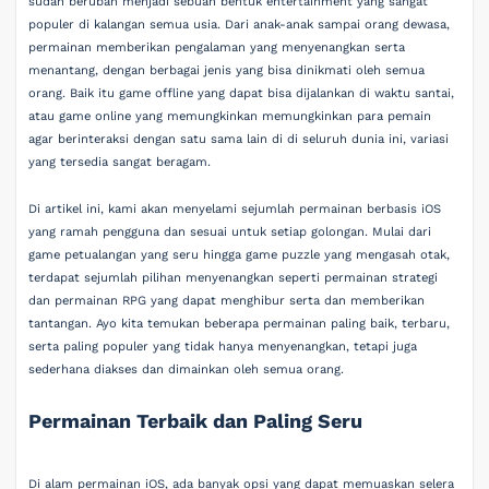
sudah berubah menjadi sebuah bentuk entertainment yang sangat
populer di kalangan semua usia. Dari anak-anak sampai orang dewasa,
permainan memberikan pengalaman yang menyenangkan serta
menantang, dengan berbagai jenis yang bisa dinikmati oleh semua
orang. Baik itu game offline yang dapat bisa dijalankan di waktu santai,
atau game online yang memungkinkan memungkinkan para pemain
agar berinteraksi dengan satu sama lain di di seluruh dunia ini, variasi
yang tersedia sangat beragam.
Di artikel ini, kami akan menyelami sejumlah permainan berbasis iOS
yang ramah pengguna dan sesuai untuk setiap golongan. Mulai dari
game petualangan yang seru hingga game puzzle yang mengasah otak,
terdapat sejumlah pilihan menyenangkan seperti permainan strategi
dan permainan RPG yang dapat menghibur serta dan memberikan
tantangan. Ayo kita temukan beberapa permainan paling baik, terbaru,
serta paling populer yang tidak hanya menyenangkan, tetapi juga
sederhana diakses dan dimainkan oleh semua orang.
Permainan Terbaik dan Paling Seru
Di alam permainan iOS, ada banyak opsi yang dapat memuaskan selera