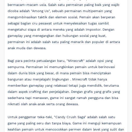
bermacam-macam usia. Salah satu permainan paling baik yang wajib
dicoba adalah "Among Us", sebuah permainan multipemain yang
mengombinasikan taktik dan elemen sosial. Pemain akan berperan
sebagai bagian cru pesawat untuk menyelesaikan tugas sambil
mengetahui siapa di antara mereka yang adalah impostor. Dengan
gameplay yang menegangkan dan hubungan sosial yang kuat,
permainan ini adalah salah satu paling menarik dan populer di antara
anak muda dan dewasa.
Bagi para pecinta petualangan baru, "Minecraft" adalah opsi yang
sempurna. Permainan ini memungkinkan pemain untuk berinovasi
dalam dunia blok yang besar, di mana pemain bisa menciptakan
bangunan atau menjelajahi lingkungan . Minecraft tidak hanya
memberikan gameplay yang relaksasi tetapi juga mendidik, terutama
dalam aspek crafting dan penjelajahan. Dengan grafis yang grafis yang
sederhana tapi menawan, game ini sangat ramah pengguna dan bisa
nikmati oleh anak-anak serta orang dewasa.
Untuk penggemar teka-teki, "Candy Crush Saga" adalah salah satu
game yang paling seru dan tanpa biaya. Game ini menguji kemampuan
keahlian pemain untuk mencocokkan permen dalam level yang sulit dan