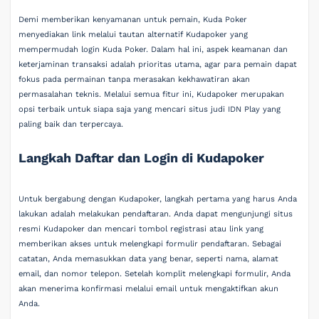
Demi memberikan kenyamanan untuk pemain, Kuda Poker
menyediakan link melalui tautan alternatif Kudapoker yang
mempermudah login Kuda Poker. Dalam hal ini, aspek keamanan dan
keterjaminan transaksi adalah prioritas utama, agar para pemain dapat
fokus pada permainan tanpa merasakan kekhawatiran akan
permasalahan teknis. Melalui semua fitur ini, Kudapoker merupakan
opsi terbaik untuk siapa saja yang mencari situs judi IDN Play yang
paling baik dan terpercaya.
Langkah Daftar dan Login di Kudapoker
Untuk bergabung dengan Kudapoker, langkah pertama yang harus Anda
lakukan adalah melakukan pendaftaran. Anda dapat mengunjungi situs
resmi Kudapoker dan mencari tombol registrasi atau link yang
memberikan akses untuk melengkapi formulir pendaftaran. Sebagai
catatan, Anda memasukkan data yang benar, seperti nama, alamat
email, dan nomor telepon. Setelah komplit melengkapi formulir, Anda
akan menerima konfirmasi melalui email untuk mengaktifkan akun
Anda.