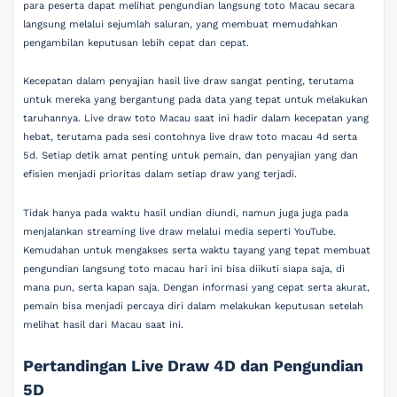
para peserta dapat melihat pengundian langsung toto Macau secara
langsung melalui sejumlah saluran, yang membuat memudahkan
pengambilan keputusan lebih cepat dan cepat.
Kecepatan dalam penyajian hasil live draw sangat penting, terutama
untuk mereka yang bergantung pada data yang tepat untuk melakukan
taruhannya. Live draw toto Macau saat ini hadir dalam kecepatan yang
hebat, terutama pada sesi contohnya live draw toto macau 4d serta
5d. Setiap detik amat penting untuk pemain, dan penyajian yang dan
efisien menjadi prioritas dalam setiap draw yang terjadi.
Tidak hanya pada waktu hasil undian diundi, namun juga juga pada
menjalankan streaming live draw melalui media seperti YouTube.
Kemudahan untuk mengakses serta waktu tayang yang tepat membuat
pengundian langsung toto macau hari ini bisa diikuti siapa saja, di
mana pun, serta kapan saja. Dengan informasi yang cepat serta akurat,
pemain bisa menjadi percaya diri dalam melakukan keputusan setelah
melihat hasil dari Macau saat ini.
Pertandingan Live Draw 4D dan Pengundian
5D