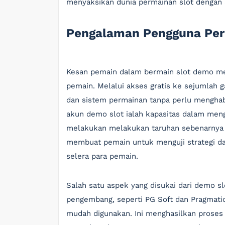
menyaksikan dunia permainan slot denga
Pengalaman Pengguna Per
Kesan pemain dalam bermain slot demo me
pemain. Melalui akses gratis ke sejumlah 
dan sistem permainan tanpa perlu menghab
akun demo slot ialah kapasitas dalam men
melakukan melakukan taruhan sebenarnya ya
membuat pemain untuk menguji strategi 
selera para pemain.
Salah satu aspek yang disukai dari demo sl
pengembang, seperti PG Soft dan Pragmatic
mudah digunakan. Ini menghasilkan proses