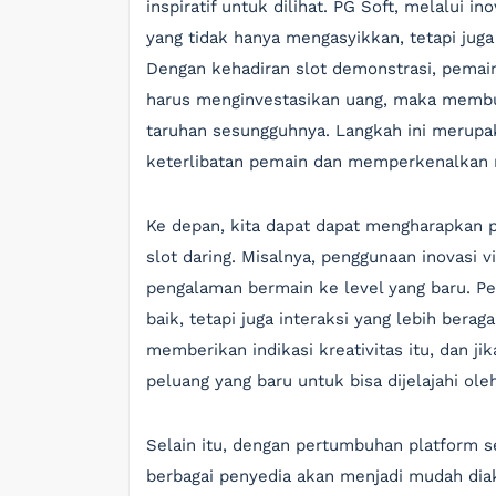
inspiratif untuk dilihat. PG Soft, melalui 
yang tidak hanya mengasyikkan, tetapi jug
Dengan kehadiran slot demonstrasi, pemai
harus menginvestasikan uang, maka membu
taruhan sesungguhnya. Langkah ini merupa
keterlibatan pemain dan memperkenalkan 
Ke depan, kita dapat dapat mengharapkan 
slot daring. Misalnya, penggunaan inovasi 
pengalaman bermain ke level yang baru. Pe
baik, tetapi juga interaksi yang lebih ber
memberikan indikasi kreativitas itu, dan jik
peluang yang baru untuk bisa dijelajahi ol
Selain itu, dengan pertumbuhan platform se
berbagai penyedia akan menjadi mudah dia