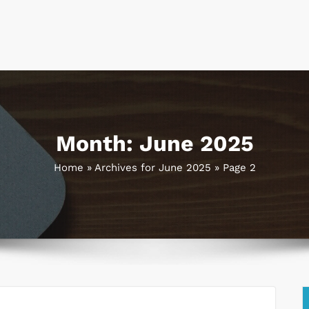
Month:
June 2025
Home
»
Archives for June 2025
»
Page 2