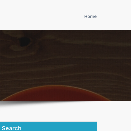
Home
Search