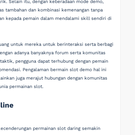
k. Selain itu, dengan keberadaan mode demo,
itas tambahan dan kombinasi kemenangan tanpa
an kepada pemain dalam mendalami skill sendiri di
uang untuk mereka untuk berinteraksi serta berbagi
engan adanya banyaknya forum serta komunitas
taktik, pengguna dapat terhubung dengan pemain
omendasi. Pengalaman bermain slot demo hal ini
lainkan juga merajut hubungan dengan komunitas
unia permainan slot.
line
, kecenderungan permainan slot daring semakin