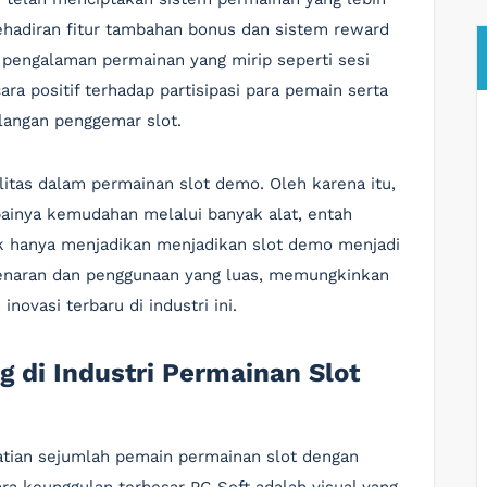
kehadiran fitur tambahan bonus dan sistem reward
 pengalaman permainan yang mirip seperti sesi
ra positif terhadap partisipasi para pemain serta
angan penggemar slot.
litas dalam permainan slot demo. Oleh karena itu,
painya kemudahan melalui banyak alat, entah
k hanya menjadikan menjadikan slot demo menjadi
tenaran dan penggunaan yang luas, memungkinkan
ovasi terbaru di industri ini.
 di Industri Permainan Slot
hatian sejumlah pemain permainan slot dengan