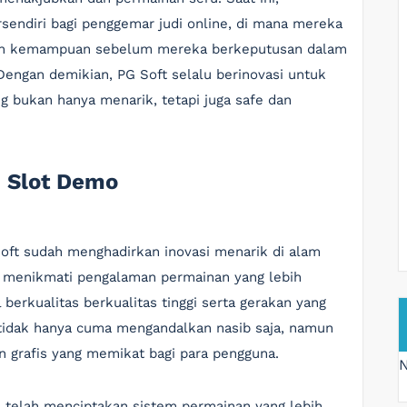
ersendiri bagi penggemar judi online, di mana mereka
tkan kemampuan sebelum mereka berkeputusan dalam
Dengan demikian, PG Soft selalu berinovasi untuk
 bukan hanya menarik, tetapi juga safe dan
 Slot Demo
oft sudah menghadirkan inovasi menarik di alam
sa menikmati pengalaman permainan yang lebih
 berkualitas berkualitas tinggi serta gerakan yang
t tidak hanya cuma mengandalkan nasib saja, namun
grafis yang memikat bagi para pengguna.
n telah menciptakan sistem permainan yang lebih