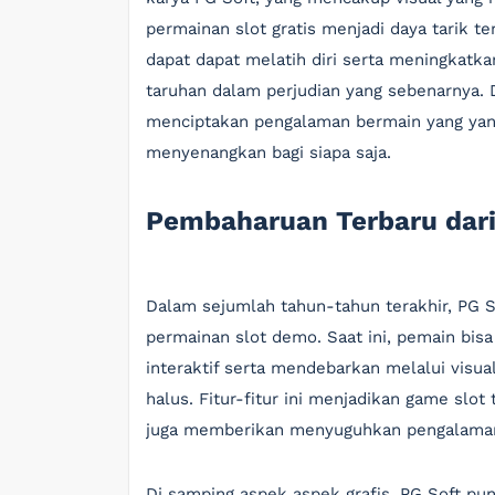
permainan slot gratis menjadi daya tarik t
dapat dapat melatih diri serta meningka
taruhan dalam perjudian yang sebenarnya. 
menciptakan pengalaman bermain yang yang
menyenangkan bagi siapa saja.
Pembaharuan Terbaru dari
Dalam sejumlah tahun-tahun terakhir, PG S
permainan slot demo. Saat ini, pemain bi
interaktif serta mendebarkan melalui visual
halus. Fitur-fitur ini menjadikan game slo
juga memberikan menyuguhkan pengalaman 
Di samping aspek aspek grafis, PG Soft pu