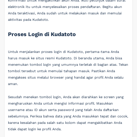
konfirmasi untuk mengaktifkan akun Anda. Ikuti petunjuk dalam surat
elektronik itu untuk menyelesaikan proses pendaftaran. Begitu akun
Anda teraktivasi, Anda sudah untuk melakukan masuk dan memulai
aktivitas pada Kudatoto.
Proses Login di Kudatoto
Untuk menjalankan proses login di Kudatoto, pertama-tama Anda
harus masuk ke situs resmi Kudatoto. Di beranda utama, Anda bisa
menemukan tombol login yang umumnya terletak di bagian atas. Tekan
tombol tersebut untuk memulai tahapan masuk. Pastikan Anda
mengakses situs melalui browser yang handal agar profil Anda selalu
aman.
Sesudah menekan tombol login, Anda akan diarahkan ke screen yang
mengharuskan Anda untuk mengisi informasi profil. Masukkan
username atau ID akun serta password yang telah Anda daftarkan
sebelumnya. Periksa bahwa data yang Anda masukkan tepat dan cocok,
karena kesalahan pada salah satu kolom dapat mengakibatkan Anda
tidak dapat login ke profil Anda.