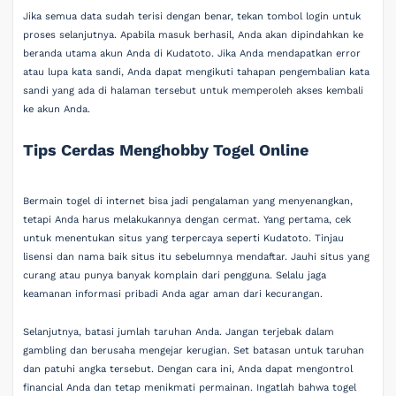
Jika semua data sudah terisi dengan benar, tekan tombol login untuk
proses selanjutnya. Apabila masuk berhasil, Anda akan dipindahkan ke
beranda utama akun Anda di Kudatoto. Jika Anda mendapatkan error
atau lupa kata sandi, Anda dapat mengikuti tahapan pengembalian kata
sandi yang ada di halaman tersebut untuk memperoleh akses kembali
ke akun Anda.
Tips Cerdas Menghobby Togel Online
Bermain togel di internet bisa jadi pengalaman yang menyenangkan,
tetapi Anda harus melakukannya dengan cermat. Yang pertama, cek
untuk menentukan situs yang terpercaya seperti Kudatoto. Tinjau
lisensi dan nama baik situs itu sebelumnya mendaftar. Jauhi situs yang
curang atau punya banyak komplain dari pengguna. Selalu jaga
keamanan informasi pribadi Anda agar aman dari kecurangan.
Selanjutnya, batasi jumlah taruhan Anda. Jangan terjebak dalam
gambling dan berusaha mengejar kerugian. Set batasan untuk taruhan
dan patuhi angka tersebut. Dengan cara ini, Anda dapat mengontrol
financial Anda dan tetap menikmati permainan. Ingatlah bahwa togel