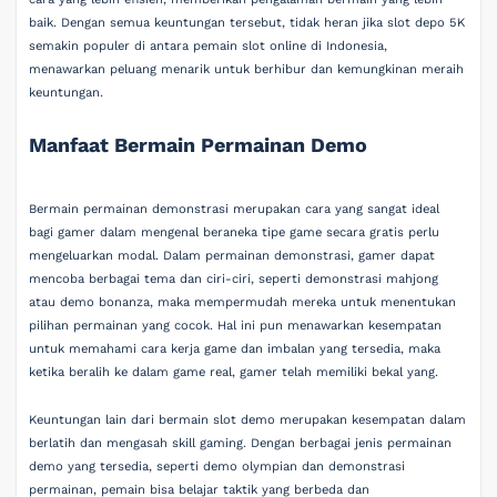
baik. Dengan semua keuntungan tersebut, tidak heran jika slot depo 5K
semakin populer di antara pemain slot online di Indonesia,
menawarkan peluang menarik untuk berhibur dan kemungkinan meraih
keuntungan.
Manfaat Bermain Permainan Demo
Bermain permainan demonstrasi merupakan cara yang sangat ideal
bagi gamer dalam mengenal beraneka tipe game secara gratis perlu
mengeluarkan modal. Dalam permainan demonstrasi, gamer dapat
mencoba berbagai tema dan ciri-ciri, seperti demonstrasi mahjong
atau demo bonanza, maka mempermudah mereka untuk menentukan
pilihan permainan yang cocok. Hal ini pun menawarkan kesempatan
untuk memahami cara kerja game dan imbalan yang tersedia, maka
ketika beralih ke dalam game real, gamer telah memiliki bekal yang.
Keuntungan lain dari bermain slot demo merupakan kesempatan dalam
berlatih dan mengasah skill gaming. Dengan berbagai jenis permainan
demo yang tersedia, seperti demo olympian dan demonstrasi
permainan, pemain bisa belajar taktik yang berbeda dan