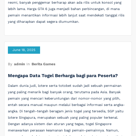
resmi, banyak penggemar berharap akan ada rilis untuk konsol yang
lebih lama. Harga GTA 6 juga menjadi bahan perbincangan, di mana
pemain menantikan informasi lebih lanjut saat mendekati tanggal rilis
yang diharapkan dapat segera diumumkan.
June 18, 2025
By
admin
In
Berita Games
Mengapa Data Togel Berharga bagi para Peserta?
Dalam dunia judi, lotere serta totobet sudah jadi sebuah permainan
yang paling menarik bagi banyak orang, terutama pada Asia. Banyak
pemain yang mencari keberuntungan dari nomor-nomor yang pilih,
entah secara manual maupun melalui berbagai informasi serta angka-
angka. Di tengah-tengah beragam jenis togel yang tersedia, SGP yaitu
lotere Singapura, merupakan sebuah yang paling populer terkenal.
Dengan adanya sistem dan aturan yang tegas, togel Singapore
menawarkan perasaan keamanan bagi pemain-pemainnya. Namun,