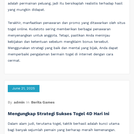
adalah permainan peluang, jadi itu bersikaplah realistis terhadap hasil
yang mungkin didapat.
Terakhir, manfaatkan penawaran dan promo yang ditawarkan oleh situs
togel online. Kudatoto sering memberikan berbagai penawaran
menyenangkan untuk anggota. Tetapi, pastikan Anda meninjau
kebijakan dan ketentuan sebelum mengklaim bonus tersebut.
Menggunakan strategi yang baik dan mental yang bijak, Anda dapat
memperbaiki pengalaman bermain togel di internet dengan cara
cermat.
June 21, 2025
By
admin
In
Berita Games
Mengungkap Strategi Sukses Togel 4D Hari Ini
Dalam alam judi, terutama togel, taktik berhasil adalah kunci utama
bagi banyak sejumlah pemain yang berharap meraih kemenangan.