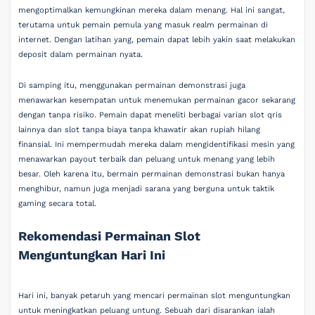
mengoptimalkan kemungkinan mereka dalam menang. Hal ini sangat,
terutama untuk pemain pemula yang masuk realm permainan di
internet. Dengan latihan yang, pemain dapat lebih yakin saat melakukan
deposit dalam permainan nyata.
Di samping itu, menggunakan permainan demonstrasi juga
menawarkan kesempatan untuk menemukan permainan gacor sekarang
dengan tanpa risiko. Pemain dapat meneliti berbagai varian slot qris
lainnya dan slot tanpa biaya tanpa khawatir akan rupiah hilang
finansial. Ini mempermudah mereka dalam mengidentifikasi mesin yang
menawarkan payout terbaik dan peluang untuk menang yang lebih
besar. Oleh karena itu, bermain permainan demonstrasi bukan hanya
menghibur, namun juga menjadi sarana yang berguna untuk taktik
gaming secara total.
Rekomendasi Permainan Slot
Menguntungkan Hari Ini
Hari ini, banyak petaruh yang mencari permainan slot menguntungkan
untuk meningkatkan peluang untung. Sebuah dari disarankan ialah