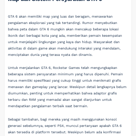
GTA 6 akan memiliki map yang luas dan beragam, menawarkan
pengalaman eksplorasi yang tak tertandingi. Rumor menyebutkan
bahwa peta dalam GTA 6 mungkin akan mencakup beberapa lokasi
ikonik dari berbagai kota yang ada, memberikan pemain kesempatan
untuk menjelajahi lingkungan yang kaya dan hidup. Masyarakat dan
aktivitas di dalam game akan mendukung interaksi yang mendalam,
menciptakan dunia yang terasa nyata dan dinamis.
Untuk menjalankan GTA 6, Rockstar Games telah mengungkapkan
beberapa sistem persyaratan minimum yang harus dipenuhi. Pemain
harus memiliki spesifikasi yang cukup tinggi untuk menikmati grafis
menawan dan gameplay yang lancar. Meskipun detail lengkapnya belum
diumumkan, penting untuk memperhatikan bahwa adaptor grafis
terbaru dan RAM yang memadai akan sangat dianjurkan untuk
mendapatkan pengalaman terbaik saat bermain.
Sebagai tambahan, bagi mereka yang masih menggunakan konsol
generasi sebelumnya, seperti PS4, muncul pertanyaan apakah GTA 6
akan tersedia di platform tersebut. Meskipun belum ada konfirmasi