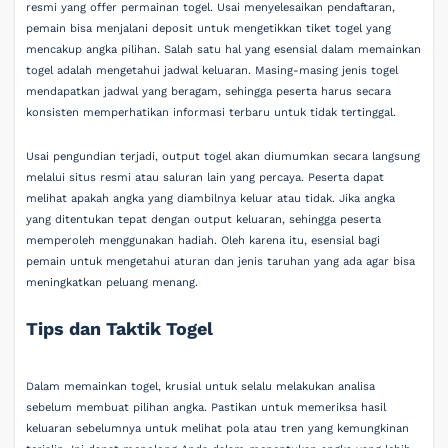
resmi yang offer permainan togel. Usai menyelesaikan pendaftaran,
pemain bisa menjalani deposit untuk mengetikkan tiket togel yang
mencakup angka pilihan. Salah satu hal yang esensial dalam memainkan
togel adalah mengetahui jadwal keluaran. Masing-masing jenis togel
mendapatkan jadwal yang beragam, sehingga peserta harus secara
konsisten memperhatikan informasi terbaru untuk tidak tertinggal.
Usai pengundian terjadi, output togel akan diumumkan secara langsung
melalui situs resmi atau saluran lain yang percaya. Peserta dapat
melihat apakah angka yang diambilnya keluar atau tidak. Jika angka
yang ditentukan tepat dengan output keluaran, sehingga peserta
memperoleh menggunakan hadiah. Oleh karena itu, esensial bagi
pemain untuk mengetahui aturan dan jenis taruhan yang ada agar bisa
meningkatkan peluang menang.
Tips dan Taktik Togel
Dalam memainkan togel, krusial untuk selalu melakukan analisa
sebelum membuat pilihan angka. Pastikan untuk memeriksa hasil
keluaran sebelumnya untuk melihat pola atau tren yang kemungkinan