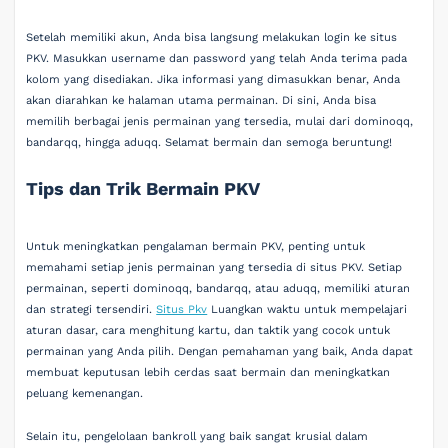
Setelah memiliki akun, Anda bisa langsung melakukan login ke situs
PKV. Masukkan username dan password yang telah Anda terima pada
kolom yang disediakan. Jika informasi yang dimasukkan benar, Anda
akan diarahkan ke halaman utama permainan. Di sini, Anda bisa
memilih berbagai jenis permainan yang tersedia, mulai dari dominoqq,
bandarqq, hingga aduqq. Selamat bermain dan semoga beruntung!
Tips dan Trik Bermain PKV
Untuk meningkatkan pengalaman bermain PKV, penting untuk
memahami setiap jenis permainan yang tersedia di situs PKV. Setiap
permainan, seperti dominoqq, bandarqq, atau aduqq, memiliki aturan
dan strategi tersendiri.
Situs Pkv
Luangkan waktu untuk mempelajari
aturan dasar, cara menghitung kartu, dan taktik yang cocok untuk
permainan yang Anda pilih. Dengan pemahaman yang baik, Anda dapat
membuat keputusan lebih cerdas saat bermain dan meningkatkan
peluang kemenangan.
Selain itu, pengelolaan bankroll yang baik sangat krusial dalam