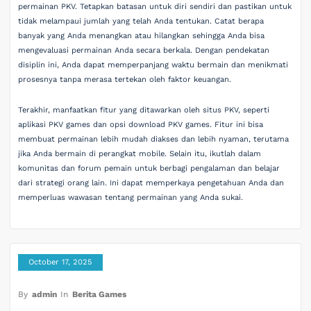
permainan PKV. Tetapkan batasan untuk diri sendiri dan pastikan untuk
tidak melampaui jumlah yang telah Anda tentukan. Catat berapa
banyak yang Anda menangkan atau hilangkan sehingga Anda bisa
mengevaluasi permainan Anda secara berkala. Dengan pendekatan
disiplin ini, Anda dapat memperpanjang waktu bermain dan menikmati
prosesnya tanpa merasa tertekan oleh faktor keuangan.
Terakhir, manfaatkan fitur yang ditawarkan oleh situs PKV, seperti
aplikasi PKV games dan opsi download PKV games. Fitur ini bisa
membuat permainan lebih mudah diakses dan lebih nyaman, terutama
jika Anda bermain di perangkat mobile. Selain itu, ikutlah dalam
komunitas dan forum pemain untuk berbagi pengalaman dan belajar
dari strategi orang lain. Ini dapat memperkaya pengetahuan Anda dan
memperluas wawasan tentang permainan yang Anda sukai.
October 17, 2025
By
admin
In
Berita Games