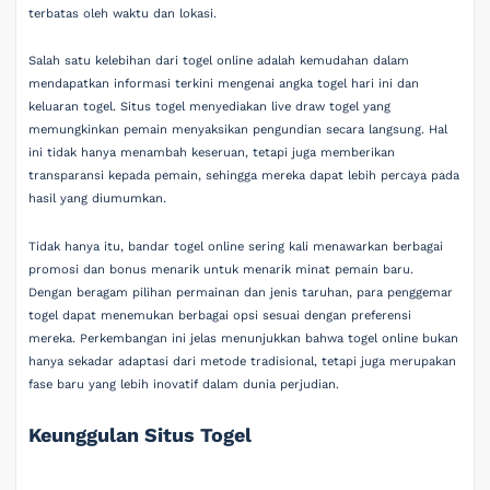
terbatas oleh waktu dan lokasi.
Salah satu kelebihan dari togel online adalah kemudahan dalam
mendapatkan informasi terkini mengenai angka togel hari ini dan
keluaran togel. Situs togel menyediakan live draw togel yang
memungkinkan pemain menyaksikan pengundian secara langsung. Hal
ini tidak hanya menambah keseruan, tetapi juga memberikan
transparansi kepada pemain, sehingga mereka dapat lebih percaya pada
hasil yang diumumkan.
Tidak hanya itu, bandar togel online sering kali menawarkan berbagai
promosi dan bonus menarik untuk menarik minat pemain baru.
Dengan beragam pilihan permainan dan jenis taruhan, para penggemar
togel dapat menemukan berbagai opsi sesuai dengan preferensi
mereka. Perkembangan ini jelas menunjukkan bahwa togel online bukan
hanya sekadar adaptasi dari metode tradisional, tetapi juga merupakan
fase baru yang lebih inovatif dalam dunia perjudian.
Keunggulan Situs Togel