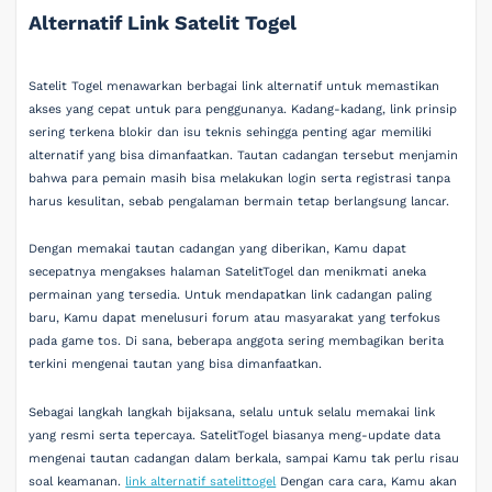
Alternatif Link Satelit Togel
Satelit Togel menawarkan berbagai link alternatif untuk memastikan
akses yang cepat untuk para penggunanya. Kadang-kadang, link prinsip
sering terkena blokir dan isu teknis sehingga penting agar memiliki
alternatif yang bisa dimanfaatkan. Tautan cadangan tersebut menjamin
bahwa para pemain masih bisa melakukan login serta registrasi tanpa
harus kesulitan, sebab pengalaman bermain tetap berlangsung lancar.
Dengan memakai tautan cadangan yang diberikan, Kamu dapat
secepatnya mengakses halaman SatelitTogel dan menikmati aneka
permainan yang tersedia. Untuk mendapatkan link cadangan paling
baru, Kamu dapat menelusuri forum atau masyarakat yang terfokus
pada game tos. Di sana, beberapa anggota sering membagikan berita
terkini mengenai tautan yang bisa dimanfaatkan.
Sebagai langkah langkah bijaksana, selalu untuk selalu memakai link
yang resmi serta tepercaya. SatelitTogel biasanya meng-update data
mengenai tautan cadangan dalam berkala, sampai Kamu tak perlu risau
soal keamanan.
link alternatif satelittogel
Dengan cara cara, Kamu akan