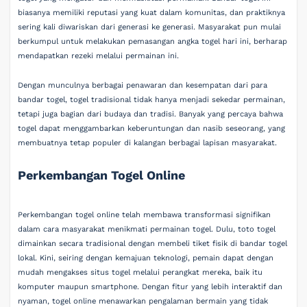
biasanya memiliki reputasi yang kuat dalam komunitas, dan praktiknya
sering kali diwariskan dari generasi ke generasi. Masyarakat pun mulai
berkumpul untuk melakukan pemasangan angka togel hari ini, berharap
mendapatkan rezeki melalui permainan ini.
Dengan munculnya berbagai penawaran dan kesempatan dari para
bandar togel, togel tradisional tidak hanya menjadi sekedar permainan,
tetapi juga bagian dari budaya dan tradisi. Banyak yang percaya bahwa
togel dapat menggambarkan keberuntungan dan nasib seseorang, yang
membuatnya tetap populer di kalangan berbagai lapisan masyarakat.
Perkembangan Togel Online
Perkembangan togel online telah membawa transformasi signifikan
dalam cara masyarakat menikmati permainan togel. Dulu, toto togel
dimainkan secara tradisional dengan membeli tiket fisik di bandar togel
lokal. Kini, seiring dengan kemajuan teknologi, pemain dapat dengan
mudah mengakses situs togel melalui perangkat mereka, baik itu
komputer maupun smartphone. Dengan fitur yang lebih interaktif dan
nyaman, togel online menawarkan pengalaman bermain yang tidak