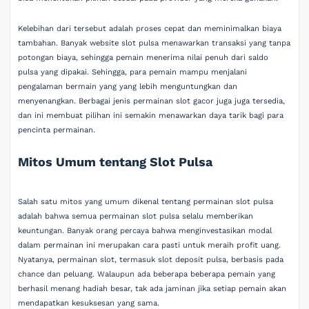
Kelebihan dari tersebut adalah proses cepat dan meminimalkan biaya
tambahan. Banyak website slot pulsa menawarkan transaksi yang tanpa
potongan biaya, sehingga pemain menerima nilai penuh dari saldo
pulsa yang dipakai. Sehingga, para pemain mampu menjalani
pengalaman bermain yang yang lebih menguntungkan dan
menyenangkan. Berbagai jenis permainan slot gacor juga juga tersedia,
dan ini membuat pilihan ini semakin menawarkan daya tarik bagi para
pencinta permainan.
Mitos Umum tentang Slot Pulsa
Salah satu mitos yang umum dikenal tentang permainan slot pulsa
adalah bahwa semua permainan slot pulsa selalu memberikan
keuntungan. Banyak orang percaya bahwa menginvestasikan modal
dalam permainan ini merupakan cara pasti untuk meraih profit uang.
Nyatanya, permainan slot, termasuk slot deposit pulsa, berbasis pada
chance dan peluang. Walaupun ada beberapa beberapa pemain yang
berhasil menang hadiah besar, tak ada jaminan jika setiap pemain akan
mendapatkan kesuksesan yang sama.