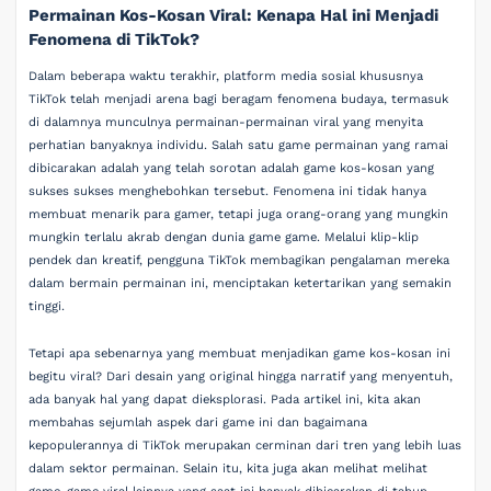
Permainan Kos-Kosan Viral: Kenapa Hal ini Menjadi
Fenomena di TikTok?
Dalam beberapa waktu terakhir, platform media sosial khususnya
TikTok telah menjadi arena bagi beragam fenomena budaya, termasuk
di dalamnya munculnya permainan-permainan viral yang menyita
perhatian banyaknya individu. Salah satu game permainan yang ramai
dibicarakan adalah yang telah sorotan adalah game kos-kosan yang
sukses sukses menghebohkan tersebut. Fenomena ini tidak hanya
membuat menarik para gamer, tetapi juga orang-orang yang mungkin
mungkin terlalu akrab dengan dunia game game. Melalui klip-klip
pendek dan kreatif, pengguna TikTok membagikan pengalaman mereka
dalam bermain permainan ini, menciptakan ketertarikan yang semakin
tinggi.
Tetapi apa sebenarnya yang membuat menjadikan game kos-kosan ini
begitu viral? Dari desain yang original hingga narratif yang menyentuh,
ada banyak hal yang dapat dieksplorasi. Pada artikel ini, kita akan
membahas sejumlah aspek dari game ini dan bagaimana
kepopulerannya di TikTok merupakan cerminan dari tren yang lebih luas
dalam sektor permainan. Selain itu, kita juga akan melihat melihat