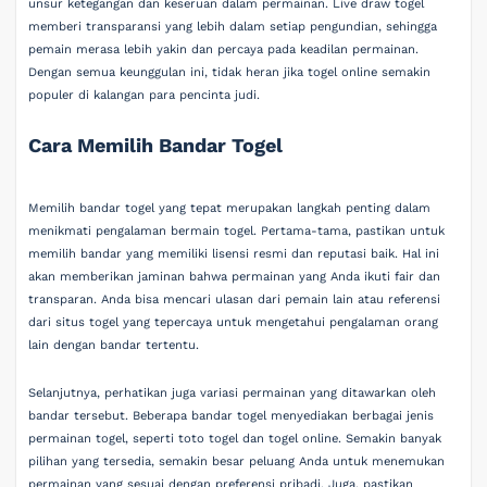
unsur ketegangan dan keseruan dalam permainan. Live draw togel
memberi transparansi yang lebih dalam setiap pengundian, sehingga
pemain merasa lebih yakin dan percaya pada keadilan permainan.
Dengan semua keunggulan ini, tidak heran jika togel online semakin
populer di kalangan para pencinta judi.
Cara Memilih Bandar Togel
Memilih bandar togel yang tepat merupakan langkah penting dalam
menikmati pengalaman bermain togel. Pertama-tama, pastikan untuk
memilih bandar yang memiliki lisensi resmi dan reputasi baik. Hal ini
akan memberikan jaminan bahwa permainan yang Anda ikuti fair dan
transparan. Anda bisa mencari ulasan dari pemain lain atau referensi
dari situs togel yang tepercaya untuk mengetahui pengalaman orang
lain dengan bandar tertentu.
Selanjutnya, perhatikan juga variasi permainan yang ditawarkan oleh
bandar tersebut. Beberapa bandar togel menyediakan berbagai jenis
permainan togel, seperti toto togel dan togel online. Semakin banyak
pilihan yang tersedia, semakin besar peluang Anda untuk menemukan
permainan yang sesuai dengan preferensi pribadi. Juga, pastikan