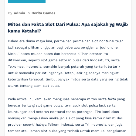
By
admin
In
Berita Games
Mitos dan Fakta Slot Dari Pulsa: Apa sajakah yg Wajib
kamu Ketahui?
Dalam era dunia maya kini, permainan permainan slot nontunai telah
jadi sebagai pilihan unggulan bagi beberapa penggemar judi online.
Melalui akses mudah akses dan beraneka pilihan setoran itu
ditawarkan, seperti slot game setoran pulsa dari Indosat, Tri, serta
Telkomsel Indonesia, semakin banyak petaruh yang tertarik tertarik
untuk mencoba peruntungannya. Tetapi, seiring adanya meningkat
ketertarikan tersebut, timbul banyak mitos serta data yang sering tidak
akurat tentang alam slot pulsa.
Pada artikel ini, kami akan mengupas beberapa mitos serta fakta yang
beredar tentang slot game pulsa, termasuk slot pulsa luck serta
keuntungan dari setoran nontunai tanpa potongan. Tim kami akan
menyajikan menjelaskan aneka jenis slot yang bisa kamu nikmati dari
provider seperti halnya Telkom Indosat, serta Tri Indonesia, dan juga
tempat atau laman slot pulsa yang terbaik untuk memulai pengalaman