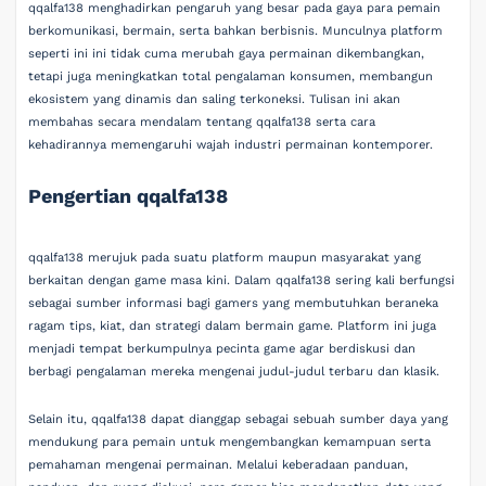
qqalfa138 menghadirkan pengaruh yang besar pada gaya para pemain
berkomunikasi, bermain, serta bahkan berbisnis. Munculnya platform
seperti ini ini tidak cuma merubah gaya permainan dikembangkan,
tetapi juga meningkatkan total pengalaman konsumen, membangun
ekosistem yang dinamis dan saling terkoneksi. Tulisan ini akan
membahas secara mendalam tentang qqalfa138 serta cara
kehadirannya memengaruhi wajah industri permainan kontemporer.
Pengertian qqalfa138
qqalfa138 merujuk pada suatu platform maupun masyarakat yang
berkaitan dengan game masa kini. Dalam qqalfa138 sering kali berfungsi
sebagai sumber informasi bagi gamers yang membutuhkan beraneka
ragam tips, kiat, dan strategi dalam bermain game. Platform ini juga
menjadi tempat berkumpulnya pecinta game agar berdiskusi dan
berbagi pengalaman mereka mengenai judul-judul terbaru dan klasik.
Selain itu, qqalfa138 dapat dianggap sebagai sebuah sumber daya yang
mendukung para pemain untuk mengembangkan kemampuan serta
pemahaman mengenai permainan. Melalui keberadaan panduan,