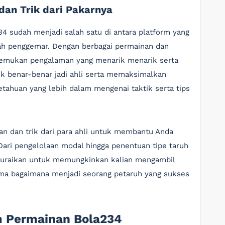
dan Trik dari Pakarnya
234 sudah menjadi salah satu di antara platform yang
lah penggemar. Dengan berbagai permainan dan
menemukan pengalaman yang menarik menarik serta
uk benar-benar jadi ahli serta memaksimalkan
ahuan yang lebih dalam mengenai taktik serta tips
n dan trik dari para ahli untuk membantu Anda
Dari pengelolaan modal hingga penentuan tipe taruh
 diuraikan untuk memungkinkan kalian mengambil
rsama bagaimana menjadi seorang petaruh yang sukses
m Permainan Bola234