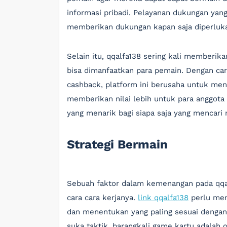
informasi pribadi. Pelayanan dukungan yan
memberikan dukungan kapan saja diperluk
Selain itu, qqalfa138 sering kali memberi
bisa dimanfaatkan para pemain. Dengan car
cashback, platform ini berusaha untuk m
memberikan nilai lebih untuk para anggota
yang menarik bagi siapa saja yang mencari
Strategi Bermain
Sebuah faktor dalam kemenangan pada qq
cara cara kerjanya.
link qqalfa138
perlu men
dan menentukan yang paling sesuai dengan 
suka taktik, barangkali game kartu adalah 