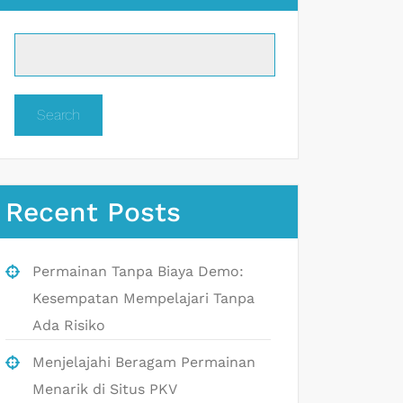
Search
Recent Posts
Permainan Tanpa Biaya Demo:
Kesempatan Mempelajari Tanpa
Ada Risiko
Menjelajahi Beragam Permainan
Menarik di Situs PKV