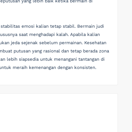
utusan yang lebih baik ketika bermain di
stabilitas emosi kalian tetap stabil. Bermain judi
susnya saat menghadapi kalah. Apabila kalian
ukan jeda sejenak sebelum permainan. Kesehatan
mbuat putusan yang rasional dan tetap berada zona
an lebih siapsedia untuk menangani tantangan di
untuk meraih kemenangan dengan konsisten.