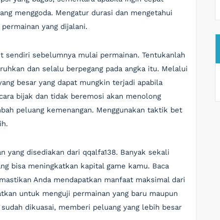
 yang menggoda. Mengatur durasi dan mengetahui
permainan yang dijalani.
it sendiri sebelumnya mulai permainan. Tentukanlah
uhkan dan selalu berpegang pada angka itu. Melalui
yang besar yang dapat mungkin terjadi apabila
cara bijak dan tidak beremosi akan menolong
bah peluang kemenangan. Menggunakan taktik bet
ih.
 yang disediakan dari qqalfa138. Banyak sekali
ng bisa meningkatkan kapital game kamu. Baca
memastikan Anda mendapatkan manfaat maksimal dari
faatkan untuk menguji permainan yang baru maupun
sudah dikuasai, memberi peluang yang lebih besar