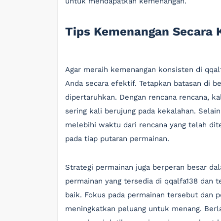
untuk mendapatkan kemenangan.
Tips Kemenangan Secara 
Agar meraih kemenangan konsisten di qqal
Anda secara efektif. Tetapkan batasan di 
dipertaruhkan. Dengan rencana rencana, kal
sering kali berujung pada kekalahan. Selain
melebihi waktu dari rencana yang telah dit
pada tiap putaran permainan.
Strategi permainan juga berperan besar dal
permainan yang tersedia di qqalfa138 dan
baik. Fokus pada permainan tersebut dan pe
meningkatkan peluang untuk menang. Berla