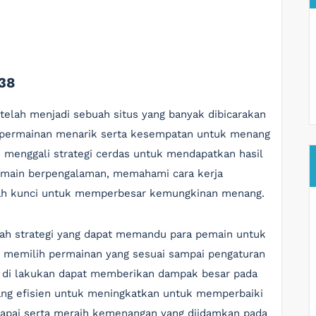
138
 telah menjadi sebuah situs yang banyak dibicarakan
s permainan menarik serta kesempatan untuk menang
n menggali strategi cerdas untuk mendapatkan hasil
 pemain berpengalaman, memahami cara kerja
lah kunci untuk memperbesar kemungkinan menang.
mlah strategi yang dapat memandu para pemain untuk
ps memilih permainan yang sesuai sampai pengaturan
ng di lakukan dapat memberikan dampak besar pada
 yang efisien untuk meningkatkan untuk memperbaiki
pai serta meraih kemenangan yang diidamkan pada