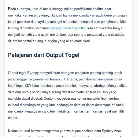
Pada akhirnya, krusial untuk menggunakan pendekatan analitis saat
menyaksikan result sydney. Jangan hanya mengandalkan pada keberuntungan,
tetapi gunakan data sydney sebagai alat untuk memperdalam pemahaman kita
tentang dinamika permainan.
pengeluaran sdy lotto
, kita semua tidak hanya
menjadi pemain yang acak, melainkan juga seorang pengamat yang strategis
dalam menentukan angka-angka yang akan dimainkan.
Pelajaran dari Output Togel
Output togel Sydney menyediakan beragam pelajaran penting penting untuk
para penggemar permainan tersebut. Pertama, pemahaman mengenai corak
hasil togel SDY bisa membantu peserta untuk menyusun strategi. Menganalisis
data dari output sebelumnya sering dapat menyatakan tren khusus yang
mungkin dapat dipakai. Contohnya, beberapa nomor mungkin lebih sering
muncul dibandingkan yang lain, sedangkan data ini dapat dimanfaatkan untuk
mengambil keputusan yang lebih lebih terinformasi terinformasi saat memilih
nomor.
Kedua, krusial bahwa mengetahui jika walaupun analisis data Sydney bisa