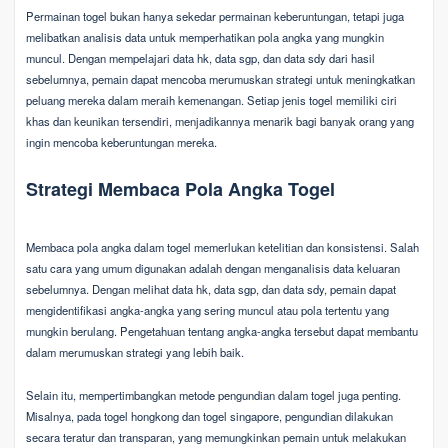
Permainan togel bukan hanya sekedar permainan keberuntungan, tetapi juga
melibatkan analisis data untuk memperhatikan pola angka yang mungkin
muncul. Dengan mempelajari data hk, data sgp, dan data sdy dari hasil
sebelumnya, pemain dapat mencoba merumuskan strategi untuk meningkatkan
peluang mereka dalam meraih kemenangan. Setiap jenis togel memiliki ciri
khas dan keunikan tersendiri, menjadikannya menarik bagi banyak orang yang
ingin mencoba keberuntungan mereka.
Strategi Membaca Pola Angka Togel
Membaca pola angka dalam togel memerlukan ketelitian dan konsistensi. Salah
satu cara yang umum digunakan adalah dengan menganalisis data keluaran
sebelumnya. Dengan melihat data hk, data sgp, dan data sdy, pemain dapat
mengidentifikasi angka-angka yang sering muncul atau pola tertentu yang
mungkin berulang. Pengetahuan tentang angka-angka tersebut dapat membantu
dalam merumuskan strategi yang lebih baik.
Selain itu, mempertimbangkan metode pengundian dalam togel juga penting.
Misalnya, pada togel hongkong dan togel singapore, pengundian dilakukan
secara teratur dan transparan, yang memungkinkan pemain untuk melakukan