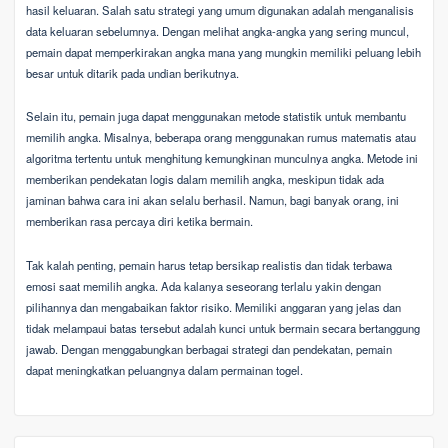
hasil keluaran. Salah satu strategi yang umum digunakan adalah menganalisis
data keluaran sebelumnya. Dengan melihat angka-angka yang sering muncul,
pemain dapat memperkirakan angka mana yang mungkin memiliki peluang lebih
besar untuk ditarik pada undian berikutnya.
Selain itu, pemain juga dapat menggunakan metode statistik untuk membantu
memilih angka. Misalnya, beberapa orang menggunakan rumus matematis atau
algoritma tertentu untuk menghitung kemungkinan munculnya angka. Metode ini
memberikan pendekatan logis dalam memilih angka, meskipun tidak ada
jaminan bahwa cara ini akan selalu berhasil. Namun, bagi banyak orang, ini
memberikan rasa percaya diri ketika bermain.
Tak kalah penting, pemain harus tetap bersikap realistis dan tidak terbawa
emosi saat memilih angka. Ada kalanya seseorang terlalu yakin dengan
pilihannya dan mengabaikan faktor risiko. Memiliki anggaran yang jelas dan
tidak melampaui batas tersebut adalah kunci untuk bermain secara bertanggung
jawab. Dengan menggabungkan berbagai strategi dan pendekatan, pemain
dapat meningkatkan peluangnya dalam permainan togel.