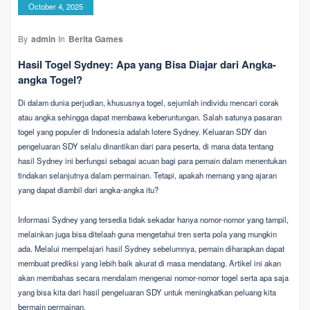
October 4, 2025
By
admin
In
Berita Games
Hasil Togel Sydney: Apa yang Bisa Diajar dari Angka-
angka Togel?
Di dalam dunia perjudian, khususnya togel, sejumlah individu mencari corak
atau angka sehingga dapat membawa keberuntungan. Salah satunya pasaran
togel yang populer di Indonesia adalah lotere Sydney. Keluaran SDY dan
pengeluaran SDY selalu dinantikan dari para peserta, di mana data tentang
hasil Sydney ini berfungsi sebagai acuan bagi para pemain dalam menentukan
tindakan selanjutnya dalam permainan. Tetapi, apakah memang yang ajaran
yang dapat diambil dari angka-angka itu?
Informasi Sydney yang tersedia tidak sekadar hanya nomor-nomor yang tampil,
melainkan juga bisa ditelaah guna mengetahui tren serta pola yang mungkin
ada. Melalui mempelajari hasil Sydney sebelumnya, pemain diharapkan dapat
membuat prediksi yang lebih baik akurat di masa mendatang. Artikel ini akan
akan membahas secara mendalam mengenai nomor-nomor togel serta apa saja
yang bisa kita dari hasil pengeluaran SDY untuk meningkatkan peluang kita
bermain permainan.