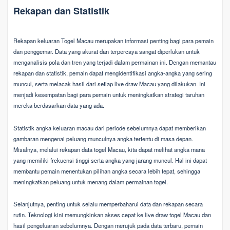
Rekapan dan Statistik
Rekapan keluaran Togel Macau merupakan informasi penting bagi para pemain
dan penggemar. Data yang akurat dan terpercaya sangat diperlukan untuk
menganalisis pola dan tren yang terjadi dalam permainan ini. Dengan memantau
rekapan dan statistik, pemain dapat mengidentifikasi angka-angka yang sering
muncul, serta melacak hasil dari setiap live draw Macau yang dilakukan. Ini
menjadi kesempatan bagi para pemain untuk meningkatkan strategi taruhan
mereka berdasarkan data yang ada.
Statistik angka keluaran macau dari periode sebelumnya dapat memberikan
gambaran mengenai peluang munculnya angka tertentu di masa depan.
Misalnya, melalui rekapan data togel Macau, kita dapat melihat angka mana
yang memiliki frekuensi tinggi serta angka yang jarang muncul. Hal ini dapat
membantu pemain menentukan pilihan angka secara lebih tepat, sehingga
meningkatkan peluang untuk menang dalam permainan togel.
Selanjutnya, penting untuk selalu memperbaharui data dan rekapan secara
rutin. Teknologi kini memungkinkan akses cepat ke live draw togel Macau dan
hasil pengeluaran sebelumnya. Dengan merujuk pada data terbaru, pemain