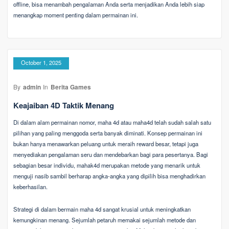
offline, bisa menambah pengalaman Anda serta menjadikan Anda lebih siap
menangkap moment penting dalam permainan ini.
October 1, 2025
By
admin
In
Berita Games
Keajaiban 4D Taktik Menang
Di dalam alam permainan nomor, maha 4d atau maha4d telah sudah salah satu
pilihan yang paling menggoda serta banyak diminati. Konsep permainan ini
bukan hanya menawarkan peluang untuk meraih reward besar, tetapi juga
menyediakan pengalaman seru dan mendebarkan bagi para pesertanya. Bagi
sebagian besar individu, mahak4d merupakan metode yang menarik untuk
menguji nasib sambil berharap angka-angka yang dipilih bisa menghadirkan
keberhasilan.
Strategi di dalam bermain maha 4d sangat krusial untuk meningkatkan
kemungkinan menang. Sejumlah petaruh memakai sejumlah metode dan