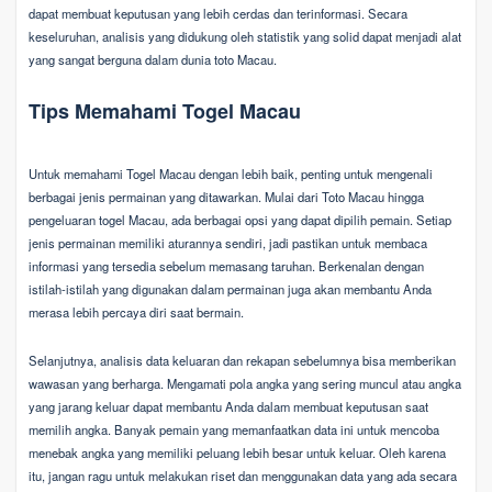
dapat membuat keputusan yang lebih cerdas dan terinformasi. Secara
keseluruhan, analisis yang didukung oleh statistik yang solid dapat menjadi alat
yang sangat berguna dalam dunia toto Macau.
Tips Memahami Togel Macau
Untuk memahami Togel Macau dengan lebih baik, penting untuk mengenali
berbagai jenis permainan yang ditawarkan. Mulai dari Toto Macau hingga
pengeluaran togel Macau, ada berbagai opsi yang dapat dipilih pemain. Setiap
jenis permainan memiliki aturannya sendiri, jadi pastikan untuk membaca
informasi yang tersedia sebelum memasang taruhan. Berkenalan dengan
istilah-istilah yang digunakan dalam permainan juga akan membantu Anda
merasa lebih percaya diri saat bermain.
Selanjutnya, analisis data keluaran dan rekapan sebelumnya bisa memberikan
wawasan yang berharga. Mengamati pola angka yang sering muncul atau angka
yang jarang keluar dapat membantu Anda dalam membuat keputusan saat
memilih angka. Banyak pemain yang memanfaatkan data ini untuk mencoba
menebak angka yang memiliki peluang lebih besar untuk keluar. Oleh karena
itu, jangan ragu untuk melakukan riset dan menggunakan data yang ada secara