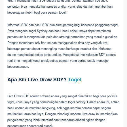
terkini mengenai hasil SDY secara langsung. Dengan layanan live SDY,
penonton bisa menyaksikan proses undian yang jelas dan fair, memberikan
kepercayaan lebih bagi para pemain togel.
Informasi SDY dan hasil SDY pun amat penting bagi beberapa penggemar togel.
Data mengenai togel Sydney dan hasil-hasil sebelumnya dapat membantu
pemain untuk menganalisis pola dan strategi permainan yang mereka gunakan.
Dengan memahami sdy hari ini dan menggunakan data sdy yang akurat,
beberapa pemain dapat menangkap masa berharga tersebut dan lebih siap
dalam menghadapi setiap jenis undian. Mengetahui live keluaran SDY secara
real-time menjadi kunci untuk setiap pemain yang serius untuk mengejar
keberuntungan.
Apa Sih Live Draw SDY?
Togel
Live Draw SDY adalah sebuah acara yang sangat dinantikan bagi para pecinta
togel, khususnya yang berhubungan dalam togel Sidney. Dalam acara ini, setiap
hasil undian diumumkan langsung, sehingga mereka pemain dapat segera
melihat keluaran hasilnya. Dengan teknologi modern, live draw ini memberikan
pengalaman yang lebih interaktif dan transparan dibandingkan dengan
pengumuman secara tradisional.