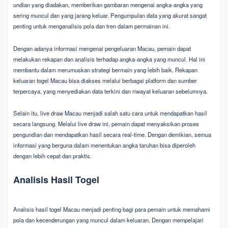
undian yang diadakan, memberikan gambaran mengenai angka-angka yang
sering muncul dan yang jarang keluar. Pengumpulan data yang akurat sangat
penting untuk menganalisis pola dan tren dalam permainan ini.
Dengan adanya informasi mengenai pengeluaran Macau, pemain dapat
melakukan rekapan dan analisis terhadap angka-angka yang muncul. Hal ini
membantu dalam merumuskan strategi bermain yang lebih baik. Rekapan
keluaran togel Macau bisa diakses melalui berbagai platform dan sumber
terpercaya, yang menyediakan data terkini dan riwayat keluaran sebelumnya.
Selain itu, live draw Macau menjadi salah satu cara untuk mendapatkan hasil
secara langsung. Melalui live draw ini, pemain dapat menyaksikan proses
pengundian dan mendapatkan hasil secara real-time. Dengan demikian, semua
informasi yang berguna dalam menentukan angka taruhan bisa diperoleh
dengan lebih cepat dan praktis.
Analisis Hasil Togel
Analisis hasil togel Macau menjadi penting bagi para pemain untuk memahami
pola dan kecenderungan yang muncul dalam keluaran. Dengan mempelajari