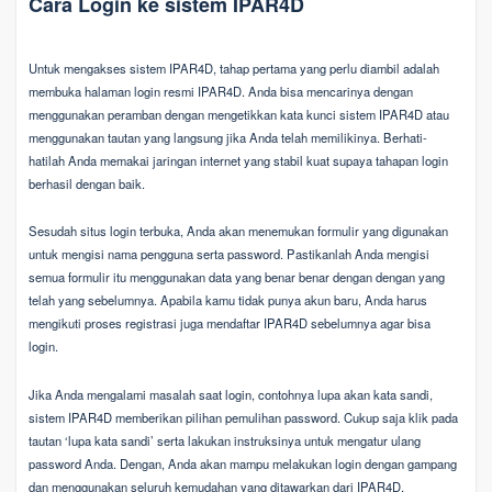
Cara Login ke sistem IPAR4D
Untuk mengakses sistem IPAR4D, tahap pertama yang perlu diambil adalah
membuka halaman login resmi IPAR4D. Anda bisa mencarinya dengan
menggunakan peramban dengan mengetikkan kata kunci sistem IPAR4D atau
menggunakan tautan yang langsung jika Anda telah memilikinya. Berhati-
hatilah Anda memakai jaringan internet yang stabil kuat supaya tahapan login
berhasil dengan baik.
Sesudah situs login terbuka, Anda akan menemukan formulir yang digunakan
untuk mengisi nama pengguna serta password. Pastikanlah Anda mengisi
semua formulir itu menggunakan data yang benar benar dengan dengan yang
telah yang sebelumnya. Apabila kamu tidak punya akun baru, Anda harus
mengikuti proses registrasi juga mendaftar IPAR4D sebelumnya agar bisa
login.
Jika Anda mengalami masalah saat login, contohnya lupa akan kata sandi,
sistem IPAR4D memberikan pilihan pemulihan password. Cukup saja klik pada
tautan ‘lupa kata sandi’ serta lakukan instruksinya untuk mengatur ulang
password Anda. Dengan, Anda akan mampu melakukan login dengan gampang
dan menggunakan seluruh kemudahan yang ditawarkan dari IPAR4D.